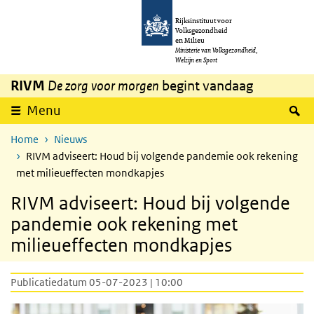
Overslaan en naar de inhoud gaan
Direct naar de hoofdnavigatie
Rijksinstituut voor
Volksgezondheid
en Milieu
Ministerie van Volksgezondheid,
Welzijn en Sport
RIVM
De zorg voor morgen
begint vandaag
Z
Menu
Home
Nieuws
RIVM adviseert: Houd bij volgende pandemie ook rekening
met milieueffecten mondkapjes
RIVM adviseert: Houd bij volgende
pandemie ook rekening met
milieueffecten mondkapjes
Publicatiedatum 05-07-2023 | 10:00