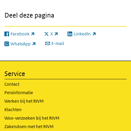
Deel deze pagina
Facebook
X
LinkedIn
(externe link)
(externe link)
(externe link)
E-mail
WhatsApp
(externe link)
Service
Contact
Persinformatie
Werken bij het RIVM
Klachten
Woo-verzoeken bij het RIVM
Zakendoen met het RIVM