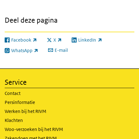
Deel deze pagina
Facebook
X
LinkedIn
(externe link)
(externe link)
(externe link)
E-mail
WhatsApp
(externe link)
Service
Contact
Persinformatie
Werken bij het RIVM
Klachten
Woo-verzoeken bij het RIVM
Zakendoen met het RIVM