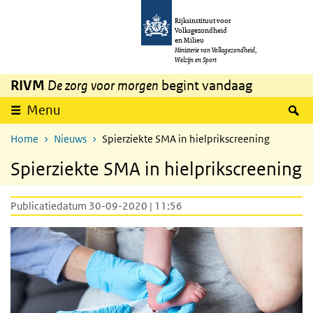
Overslaan en naar de inhoud gaan
Direct naar de hoofdnavigatie
Rijksinstituut voor
Volksgezondheid
en Milieu
Ministerie van Volksgezondheid,
Welzijn en Sport
RIVM
De zorg voor morgen
begint vandaag
Z
Menu
Home
Nieuws
Spierziekte SMA in hielprikscreening
Spierziekte SMA in hielprikscreening
Publicatiedatum 30-09-2020 | 11:56