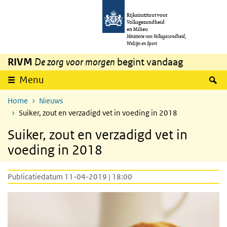
Overslaan en naar de inhoud gaan
Direct naar de hoofdnavigatie
Rijksinstituut voor
Volksgezondheid
en Milieu
Ministerie van Volksgezondheid,
Welzijn en Sport
RIVM
De zorg voor morgen
begint vandaag
Z
Menu
Home
Nieuws
Suiker, zout en verzadigd vet in voeding in 2018
Suiker, zout en verzadigd vet in
voeding in 2018
Publicatiedatum 11-04-2019 | 18:00