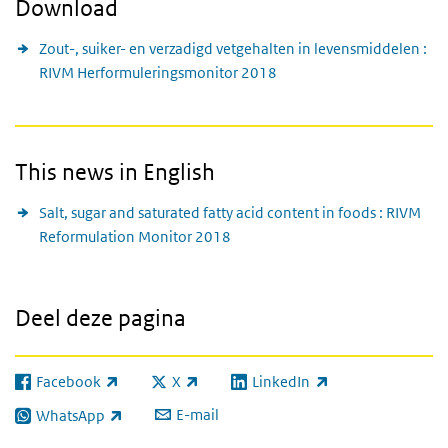
Download
Zout-, suiker- en verzadigd vetgehalten in levensmiddelen :
RIVM Herformuleringsmonitor 2018
This news in English
Salt, sugar and saturated fatty acid content in foods : RIVM
Reformulation Monitor 2018
Deel deze pagina
Facebook
X
LinkedIn
(externe link)
(externe link)
(externe link)
E-mail
WhatsApp
(externe link)