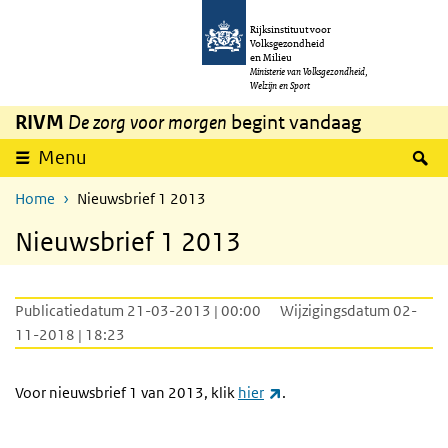
Overslaan en naar de inhoud gaan
Direct naar de hoofdnavigatie
Rijksinstituut voor
Volksgezondheid
en Milieu
Ministerie van Volksgezondheid,
Welzijn en Sport
RIVM
De zorg voor morgen
begint vandaag
Z
Menu
Home
Nieuwsbrief 1 2013
Nieuwsbrief 1 2013
Publicatiedatum 21-03-2013 | 00:00
Wijzigingsdatum 02-
11-2018 | 18:23
(externe link)
Voor nieuwsbrief 1 van 2013, klik
hier
.