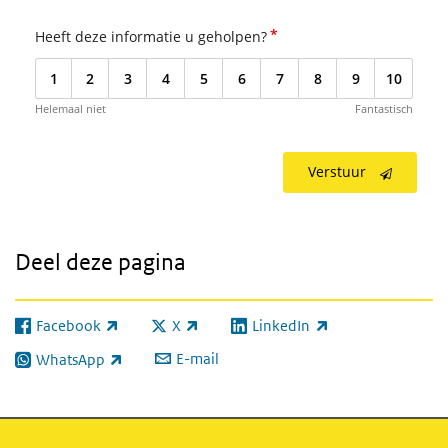
*
Heeft deze informatie u geholpen?
1
2
3
4
5
6
7
8
9
10
Helemaal niet
Fantastisch
Verstuur
Deel deze pagina
Facebook
X
LinkedIn
(externe link)
(externe link)
(externe link)
E-mail
WhatsApp
(externe link)