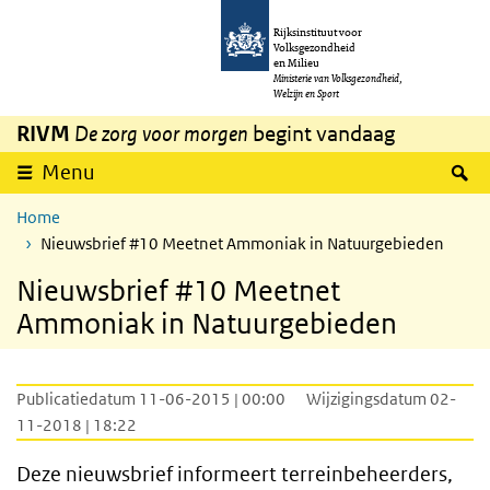
Overslaan en naar de inhoud gaan
Direct naar de hoofdnavigatie
Rijksinstituut voor
Volksgezondheid
en Milieu
Ministerie van Volksgezondheid,
Welzijn en Sport
RIVM
De zorg voor morgen
begint vandaag
Z
Menu
Home
Nieuwsbrief #10 Meetnet Ammoniak in Natuurgebieden
Nieuwsbrief #10 Meetnet
Ammoniak in Natuurgebieden
Publicatiedatum 11-06-2015 | 00:00
Wijzigingsdatum 02-
11-2018 | 18:22
Deze nieuwsbrief informeert terreinbeheerders,