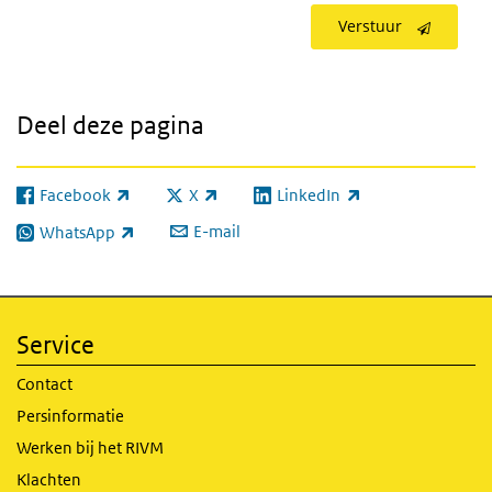
Verstuur
Deel deze pagina
Facebook
X
LinkedIn
(externe link)
(externe link)
(externe link)
E-mail
WhatsApp
(externe link)
Service
Contact
Persinformatie
Werken bij het RIVM
Klachten