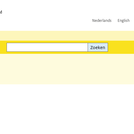
id
Nederlands
English
Zoeken
ink)
Zoeken