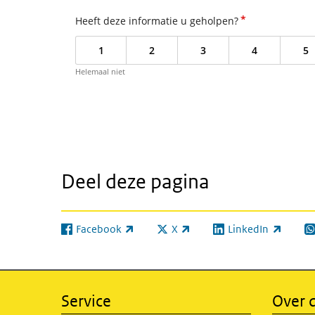
*
Heeft deze informatie u geholpen?
1
2
3
4
5
Helemaal niet
Deel deze pagina
Facebook
X
LinkedIn
(externe link)
(externe link)
(externe link)
(e
Service
Over d