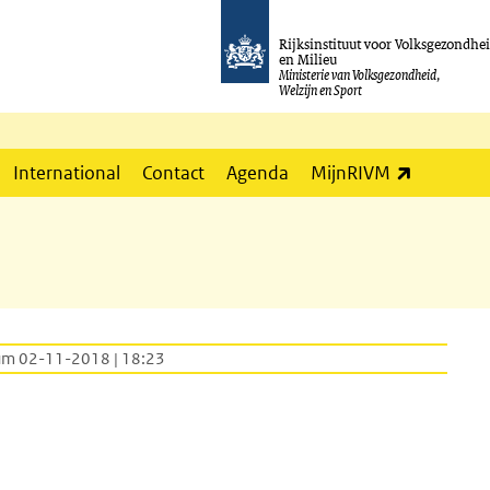
Rijksinstituut voor Volksgezondhe
en Milieu
Ministerie van Volksgezondheid,
Welzijn en Sport
(externe l
International
Contact
Agenda
MijnRIVM
um 02-11-2018 | 18:23