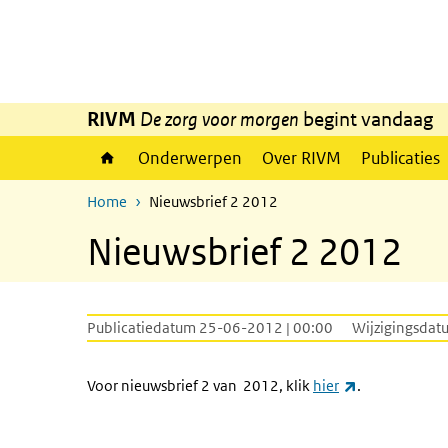
Overslaan en naar de inhoud gaan
Direct naar de hoofdnavigatie
RIVM
De zorg voor morgen
begint vandaag
Onderwerpen
Over RIVM
Publicaties
Home
Nieuwsbrief 2 2012
Nieuwsbrief 2 2012
Publicatiedatum 25-06-2012 | 00:00
Wijzigingsdat
(externe link)
Voor nieuwsbrief 2 van
2012, klik
hier
.