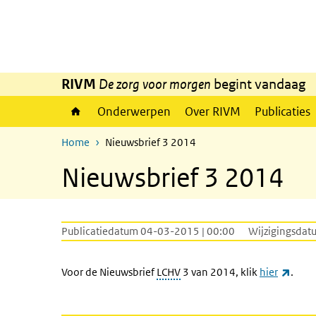
Overslaan en naar de inhoud gaan
Direct naar de hoofdnavigatie
RIVM
De zorg voor morgen
begint vandaag
Onderwerpen
Over RIVM
Publicaties
Home
Nieuwsbrief 3 2014
Nieuwsbrief 3 2014
Publicatiedatum 04-03-2015 | 00:00
Wijzigingsdat
(exte
Voor de Nieuwsbrief
LCHV
3 van 2014, klik
hier
.