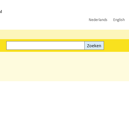
id
Nederlands
English
Zoeken
ink)
Zoeken