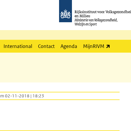
Rijksinstituut voor Volksgezondhe
en Milieu
Ministerie van Volksgezondheid,
Welzijn en Sport
(externe l
International
Contact
Agenda
MijnRIVM
um 02-11-2018 | 18:23
rne link)