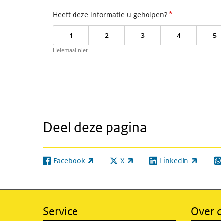
*
Heeft deze informatie u geholpen?
1
2
3
4
5
Helemaal niet
Deel deze pagina
Facebook
X
LinkedIn
(externe link)
(externe link)
(externe link)
(e
Service
Over d