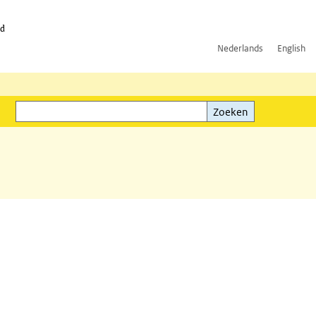
id
Nederlands
English
Zoeken
ink)
Zoeken