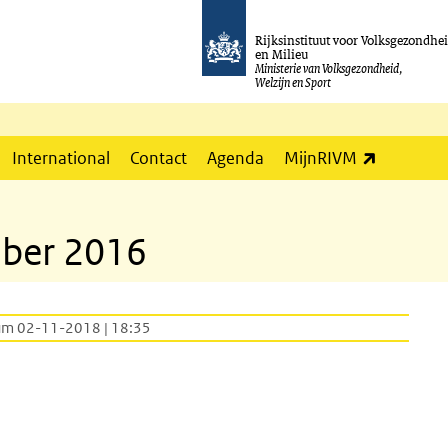
Rijksinstituut voor Volksgezondhe
en Milieu
Ministerie van Volksgezondheid,
Welzijn en Sport
(externe l
International
Contact
Agenda
MijnRIVM
mber 2016
um 02-11-2018 | 18:35
terne link)