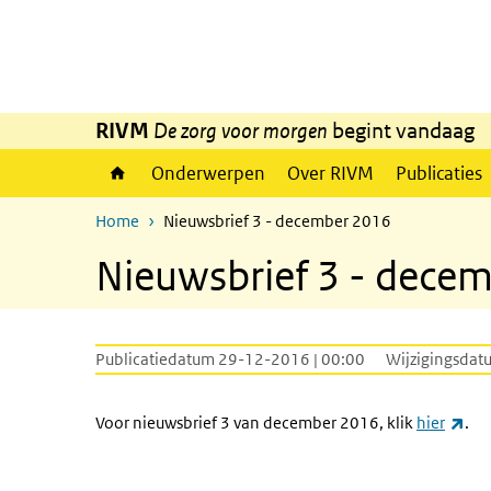
Overslaan en naar de inhoud gaan
Direct naar de hoofdnavigatie
RIVM
De zorg voor morgen
begint vandaag
Onderwerpen
Over RIVM
Publicaties
Home
Nieuwsbrief 3 - december 2016
Nieuwsbrief 3 - dece
Publicatiedatum 29-12-2016 | 00:00
Wijzigingsdat
(ex
Voor nieuwsbrief 3 van december 2016, klik
hier
.