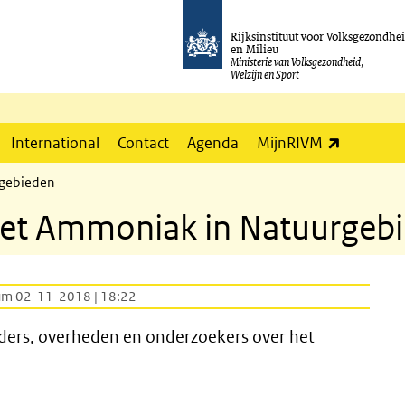
Rijksinstituut voor Volksgezondhe
en Milieu
Ministerie van Volksgezondheid,
Welzijn en Sport
(externe l
International
Contact
Agenda
MijnRIVM
rgebieden
net Ammoniak in Natuurgeb
um 02-11-2018 | 18:22
ders, overheden en onderzoekers over het