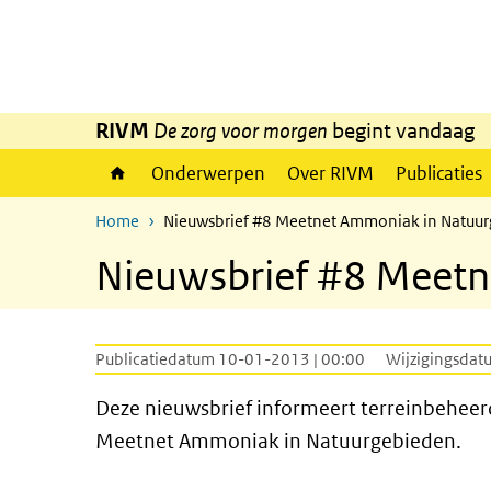
Overslaan en naar de inhoud gaan
Direct naar de hoofdnavigatie
RIVM
De zorg voor morgen
begint vandaag
Onderwerpen
Over RIVM
Publicaties
Home
Nieuwsbrief #8 Meetnet Ammoniak in Natuu
Nieuwsbrief #8 Meet
Publicatiedatum 10-01-2013 | 00:00
Wijzigingsdat
Deze nieuwsbrief informeert terreinbeheer
Meetnet Ammoniak in Natuurgebieden.