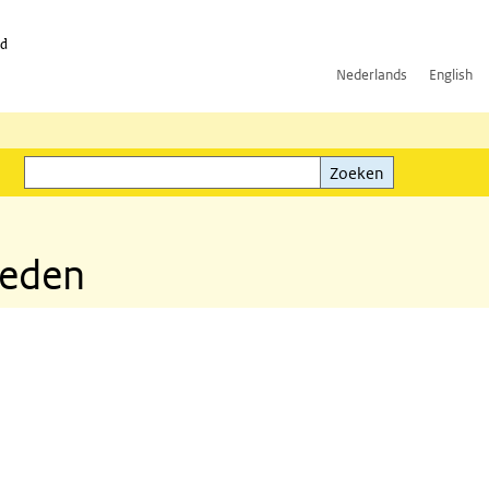
id
Nederlands
English
Zoeken
ink)
Zoeken
ieden