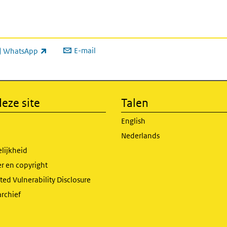
E-mail
WhatsApp
xterne link)
eze site
Talen
English
Nederlands
lijkheid
r en copyright
ed Vulnerability Disclosure
archief