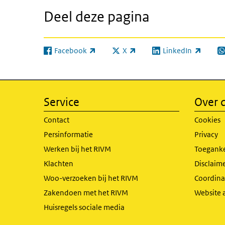
Deel deze pagina
Facebook
X
LinkedIn
(externe link)
(externe link)
(externe link)
(e
Service
Over d
Contact
Cookies
Persinformatie
Privacy
Werken bij het RIVM
Toeganke
Klachten
Disclaime
Woo-verzoeken bij het RIVM
Coordinat
Zakendoen met het RIVM
Website 
Huisregels sociale media