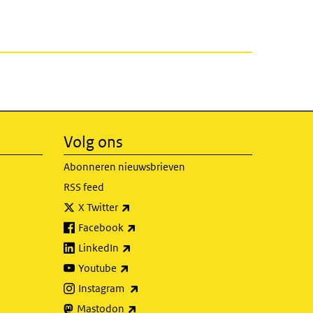
Volg ons
Abonneren nieuwsbrieven
RSS feed
(externe link)
X Twitter
(externe link)
Facebook
(externe link)
LinkedIn
(externe link)
Youtube
(externe link)
Instagram
(externe link)
Mastodon