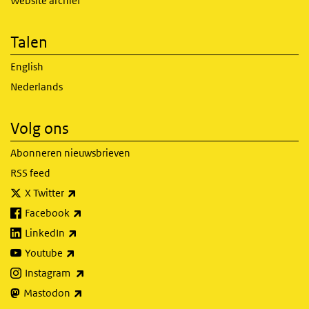
Website archief
Talen
English
Nederlands
Volg ons
Abonneren nieuwsbrieven
RSS feed
(externe link)
X Twitter
(externe link)
Facebook
(externe link)
LinkedIn
(externe link)
Youtube
(externe link)
Instagram
(externe link)
Mastodon