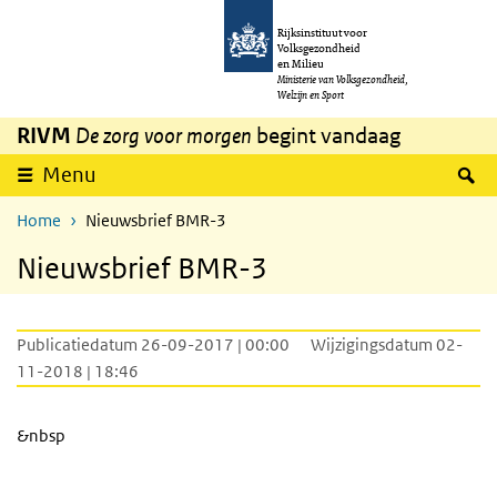
Overslaan en naar de inhoud gaan
Direct naar de hoofdnavigatie
Rijksinstituut voor
Volksgezondheid
en Milieu
Ministerie van Volksgezondheid,
Welzijn en Sport
RIVM
De zorg voor morgen
begint vandaag
Z
Menu
Home
Nieuwsbrief BMR-3
Nieuwsbrief BMR-3
Publicatiedatum 26-09-2017 | 00:00
Wijzigingsdatum 02-
11-2018 | 18:46
&nbsp