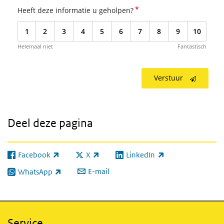
*
Heeft deze informatie u geholpen?
1
2
3
4
5
6
7
8
9
10
Helemaal niet
Fantastisch
Verstuur
Deel deze pagina
Facebook
X
LinkedIn
(externe link)
(externe link)
(externe link)
E-mail
WhatsApp
(externe link)
Service