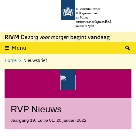
Overslaan en naar de inhoud gaan
Direct naar de hoofdnavigatie
Rijksinstituut voor
Volksgezondheid
en Milieu
Ministerie van Volksgezondheid,
Welzijn en Sport
RIVM
De zorg voor morgen
begint vandaag
Z
Menu
Home
Nieuwsbrief