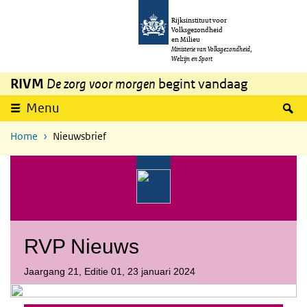
Overslaan en naar de inhoud gaan
Direct naar de hoofdnavigatie
Rijksinstituut voor
Volksgezondheid
en Milieu
Ministerie van Volksgezondheid,
Welzijn en Sport
RIVM
De zorg voor morgen
begint vandaag
Z
Menu
Home
Nieuwsbrief