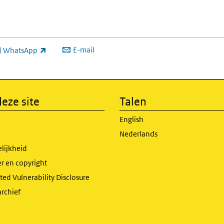
E-mail
WhatsApp
xterne link)
eze site
Talen
English
Nederlands
lijkheid
r en copyright
ed Vulnerability Disclosure
archief