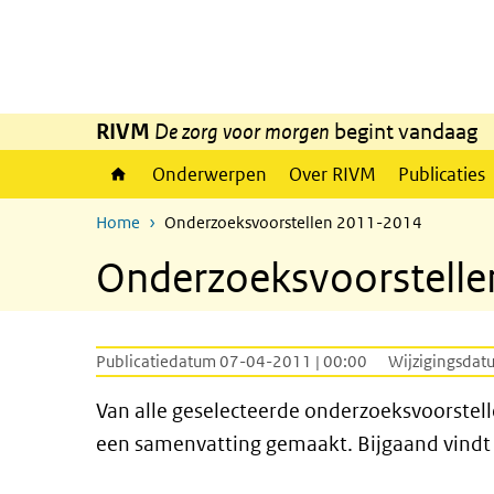
Overslaan en naar de inhoud gaan
Direct naar de hoofdnavigatie
RIVM
De zorg voor morgen
begint vandaag
Onderwerpen
Over RIVM
Publicaties
Home
Onderzoeksvoorstellen 2011-2014
Onderzoeksvoorstell
Publicatiedatum 07-04-2011 | 00:00
Wijzigingsdat
Van alle geselecteerde onderzoeksvoorstel
een samenvatting gemaakt. Bijgaand vindt