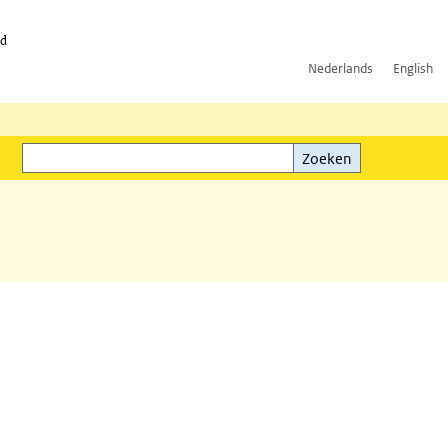
id
Nederlands
English
Zoeken
ink)
Zoeken