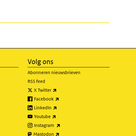
Volg ons
Abonneren nieuwsbrieven
RSS feed
(externe link)
X Twitter
(externe link)
Facebook
(externe link)
LinkedIn
(externe link)
Youtube
(externe link)
Instagram
(externe link)
Mastodon