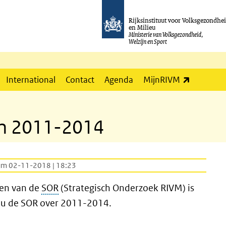
Rijksinstituut voor Volksgezondhe
en Milieu
Ministerie van Volksgezondheid,
Welzijn en Sport
(externe l
International
Contact
Agenda
MijnRIVM
en 2011-2014
um 02-11-2018 | 18:23
len van de
SOR
(Strategisch Onderzoek RIVM) is
 u de SOR over 2011-2014.