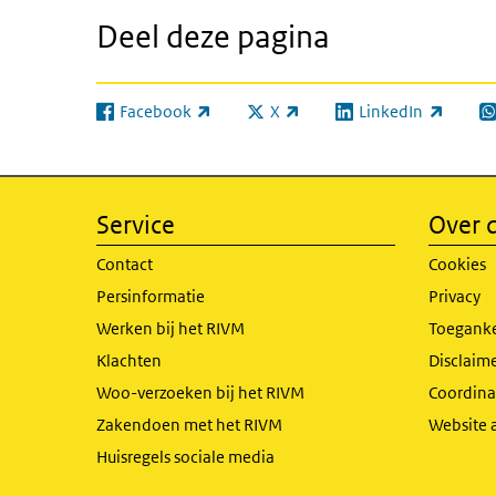
Deel deze pagina
Facebook
X
LinkedIn
(externe link)
(externe link)
(externe link)
(e
Service
Over d
Contact
Cookies
Persinformatie
Privacy
Werken bij het RIVM
Toeganke
Klachten
Disclaime
Woo-verzoeken bij het RIVM
Coordinat
Zakendoen met het RIVM
Website 
Huisregels sociale media