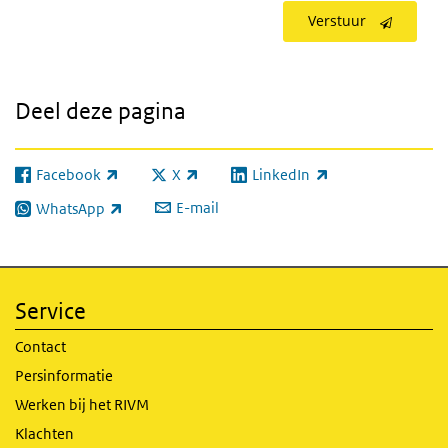
Verstuur
Deel deze pagina
Facebook
X
LinkedIn
(externe link)
(externe link)
(externe link)
E-mail
WhatsApp
(externe link)
Service
Contact
Persinformatie
Werken bij het RIVM
Klachten