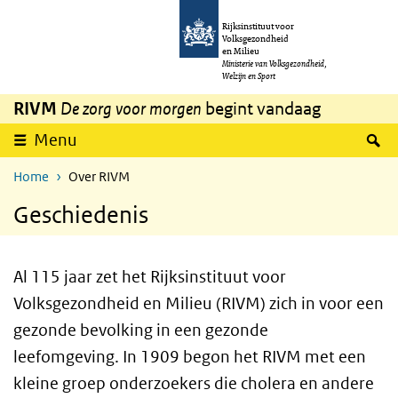
Overslaan en naar de inhoud gaan
Direct naar de hoofdnavigatie
Rijksinstituut voor
Volksgezondheid
en Milieu
Ministerie van Volksgezondheid,
Welzijn en Sport
RIVM
De zorg voor morgen
begint vandaag
Z
Menu
Home
Over RIVM
Geschiedenis
Al 115 jaar zet het Rijksinstituut voor
Volksgezondheid en Milieu (RIVM) zich in voor een
gezonde bevolking in een gezonde
leefomgeving. In 1909 begon het RIVM met een
kleine groep onderzoekers die cholera en andere