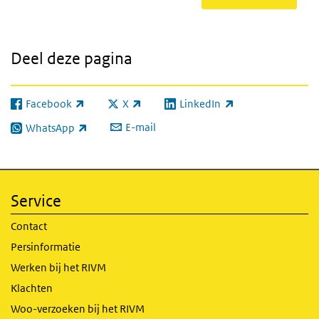
Deel deze pagina
Facebook
X
LinkedIn
(externe link)
(externe link)
(externe link)
E-mail
WhatsApp
(externe link)
Service
Contact
Persinformatie
Werken bij het RIVM
Klachten
Woo-verzoeken bij het RIVM