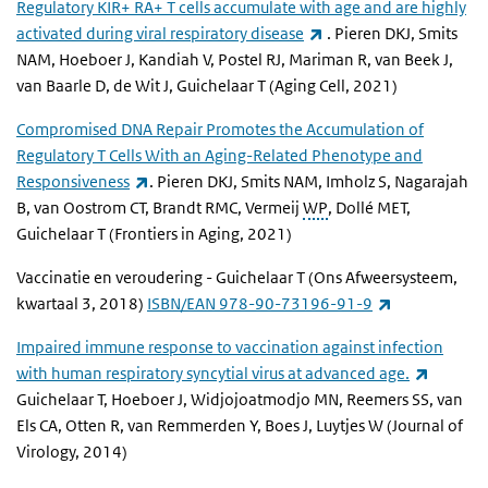
Regulatory KIR+ RA+ T cells accumulate with age and are highly
(externe link)
activated during viral respiratory disease
. Pieren DKJ, Smits
NAM, Hoeboer J, Kandiah V, Postel RJ, Mariman R, van Beek J,
van Baarle D, de Wit J, Guichelaar T (Aging Cell, 2021)
Compromised DNA Repair Promotes the Accumulation of
Regulatory T Cells With an Aging-Related Phenotype and
(externe link)
Responsiveness
. Pieren DKJ, Smits NAM, Imholz S, Nagarajah
B, van Oostrom CT, Brandt RMC, Vermeij
WP
, Dollé MET,
Guichelaar T (Frontiers in Aging, 2021)
Vaccinatie en veroudering - Guichelaar T (Ons Afweersysteem,
(externe link
kwartaal 3, 2018)
ISBN/EAN 978-90-73196-91-9
Impaired immune response to vaccination against infection
(externe
with human respiratory syncytial virus at advanced age.
Guichelaar T, Hoeboer J, Widjojoatmodjo MN, Reemers SS, van
Els CA, Otten R, van Remmerden Y, Boes J, Luytjes W (Journal of
Virology, 2014)