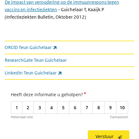
De impact van veroudering op de immuunrespons tegen
vaccins en infectieziekten
- Guichelaar T, Kaaijk P
(Infectieziekten Bulletin, Oktober 2012)
Gerelateerde informatie
(externe link)
ORCID Teun Guichelaar
ResearchGate Teun Guichelaar
(externe link)
LinkedIn Teun Guichelaar
*
Heeft deze informatie u geholpen?
1
2
3
4
5
6
7
8
9
10
Helemaal niet
Fantastisch
Verstuur