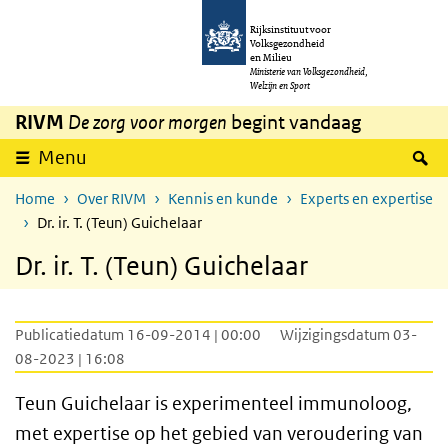
Overslaan en naar de inhoud gaan
Direct naar de hoofdnavigatie
Rijksinstituut voor
Volksgezondheid
en Milieu
Ministerie van Volksgezondheid,
Welzijn en Sport
RIVM
De zorg voor morgen
begint vandaag
Z
Menu
Home
Over RIVM
Kennis en kunde
Experts en expertise
Dr. ir. T. (Teun) Guichelaar
Dr. ir. T. (Teun) Guichelaar
Publicatiedatum 16-09-2014 | 00:00
Wijzigingsdatum 03-
08-2023 | 16:08
Teun Guichelaar is experimenteel immunoloog,
met expertise op het gebied van veroudering van