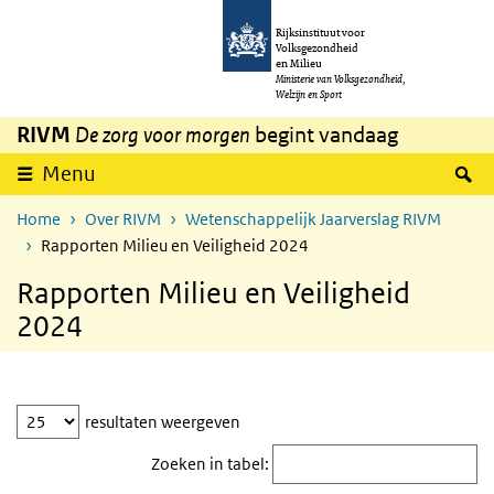
Overslaan en naar de inhoud gaan
Direct naar de hoofdnavigatie
Rijksinstituut voor
Volksgezondheid
en Milieu
Ministerie van Volksgezondheid,
Welzijn en Sport
RIVM
De zorg voor morgen
begint vandaag
Z
Menu
Home
Over RIVM
Wetenschappelijk Jaarverslag RIVM
Rapporten Milieu en Veiligheid 2024
Rapporten Milieu en Veiligheid
2024
tabel
resultaten weergeven
Zoeken in tabel: