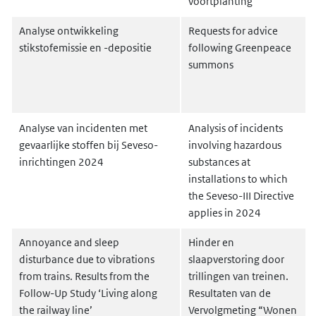
voortplanting
Analyse ontwikkeling
Requests for advice
stikstofemissie en -depositie
following Greenpeace
summons
Analyse van incidenten met
Analysis of incidents
gevaarlijke stoffen bij Seveso-
involving hazardous
inrichtingen 2024
substances at
installations to which
the Seveso-III Directive
applies in 2024
Annoyance and sleep
Hinder en
disturbance due to vibrations
slaapverstoring door
from trains. Results from the
trillingen van treinen.
Follow-Up Study ‘Living along
Resultaten van de
the railway line’
Vervolgmeting “Wonen