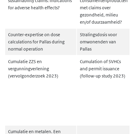
sustainability claims: indications
consumentenproducten
for adverse health effects?
met claims over
gezondheid, milieu
en/of duurzaamheid?
Counter-expertise on dose
Stralingsdosis voor
calculations for Pallas during
omwonenden van
normal operation
Pallas
Cumulatie ZZS en
Cumulation of SVHCs
vergunningverlening
and permit issuance
(vervolgonderzoek 2023)
(follow-up study 2023)
Cumulatie en metalen. Een