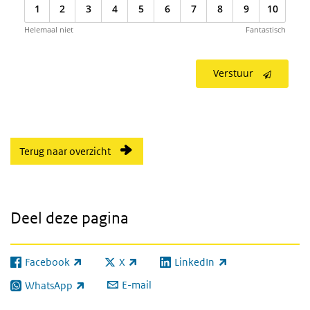
1
2
3
4
5
6
7
8
9
10
Helemaal niet
Fantastisch
Verstuur
Terug naar overzicht
Deel deze pagina
Facebook
X
LinkedIn
(externe link)
(externe link)
(externe link)
E-mail
WhatsApp
(externe link)