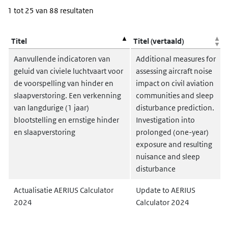
1 tot 25 van 88 resultaten
Kolomkoppen met knoppen zijn sorteerbaar.
Titel
Titel (vertaald)
Aanvullende indicatoren van
Additional measures for
geluid van civiele luchtvaart voor
assessing aircraft noise
de voorspelling van hinder en
impact on civil aviation
slaapverstoring. Een verkenning
communities and sleep
van langdurige (1 jaar)
disturbance prediction.
blootstelling en ernstige hinder
Investigation into
en slaapverstoring
prolonged (one-year)
exposure and resulting
nuisance and sleep
disturbance
Actualisatie AERIUS Calculator
Update to AERIUS
2024
Calculator 2024