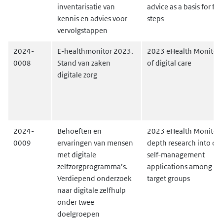
inventarisatie van
advice as a basis for f
kennis en advies voor
steps
vervolgstappen
2024-
E-healthmonitor 2023.
2023 eHealth Monitor:
0008
Stand van zaken
of digital care
digitale zorg
2024-
Behoeften en
2023 eHealth Monitor:
0009
ervaringen van mensen
depth research into dig
met digitale
self-management
zelfzorgprogramma’s.
applications among t
Verdiepend onderzoek
target groups
naar digitale zelfhulp
onder twee
doelgroepen