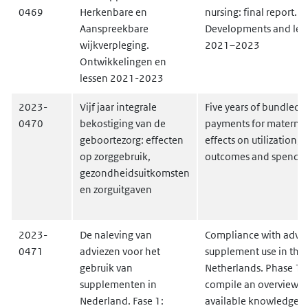
0469
Herkenbare en
nursing: final report.
Aanspreekbare
Developments and les
wijkverpleging.
2021–2023
Ontwikkelingen en
lessen 2021-2023
2023-
Vijf jaar integrale
Five years of bundled
0470
bekostiging van de
payments for maternity
geboortezorg: effecten
effects on utilization, 
op zorggebruik,
outcomes and spendi
gezondheidsuitkomsten
en zorguitgaven
2023-
De naleving van
Compliance with advic
0471
adviezen voor het
supplement use in the
gebruik van
Netherlands. Phase 1:
supplementen in
compile an overview o
Nederland. Fase 1:
available knowledge 