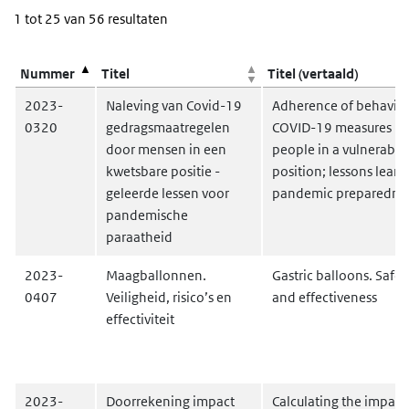
1 tot 25 van 56 resultaten
Kolomkoppen met knoppen zijn sorteerbaar.
Nummer
Titel
Titel (vertaald)
2023-
Naleving van Covid-19
Adherence of behaviou
0320
gedragsmaatregelen
COVID-19 measures by
door mensen in een
people in a vulnerable
kwetsbare positie -
position; lessons learn
geleerde lessen voor
pandemic preparedne
pandemische
paraatheid
2023-
Maagballonnen.
Gastric balloons. Safety
0407
Veiligheid, risico’s en
and effectiveness
effectiviteit
2023-
Doorrekening impact
Calculating the impact 