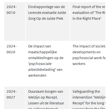
2024-
Eindrapportage van de
Final report of the refl
0010
Lerende evaluatie Juiste
evaluation of ‘The Righ
Zorg Op de Juiste Plek
in the Right Place’
2024-
De impact van
The impact of societal
0020
maatschappelijke
developments on
ontwikkelingen op de
psychosocial work fact
'psychosociale
workers
arbeidsbelasting’ van
werkenden
2024-
Duurzaam borgen van
Safeguarding the
0027
Welzijn op Recept.
intervention ‘Welzijn 
Lessen uit de literatuur
Recept’ for the long te
en actieonderzoek
Lessons from the litera