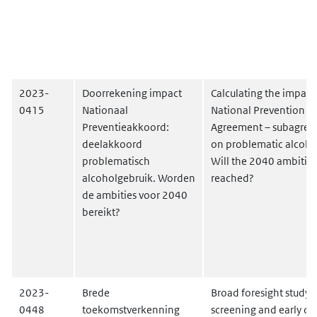
2023-
Doorrekening impact
Calculating the impact 
0415
Nationaal
National Prevention
Preventieakkoord:
Agreement – subagre
deelakkoord
on problematic alcohol
problematisch
Will the 2040 ambitio
alcoholgebruik. Worden
reached?
de ambities voor 2040
bereikt?
2023-
Brede
Broad foresight study 
0448
toekomstverkenning
screening and early de