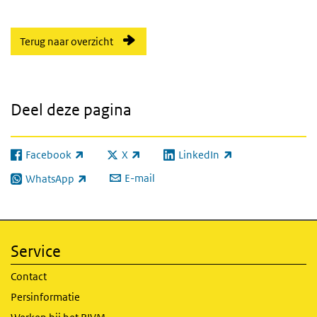
Terug naar overzicht
Deel deze pagina
Facebook
X
LinkedIn
(externe link)
(externe link)
(externe link)
E-mail
WhatsApp
(externe link)
Service
Contact
Persinformatie