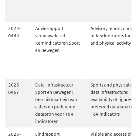
2023-
Adviesrapport:
Advisory report: updat
0464
vernieuwde set
of Key Indicators for sp
Kernindicatoren Sport
and physical activity
en Bewegen
2023-
Data-infrastructuur
Sports and physical act
0467
Sport en Bewegen:
data infrastructure:
beschikbaarheid van
availability of figures 
cijfers en preferente
preferred data sources 
databron voor 164
164 indicators
indicatoren
2023-
Eindrapport
Visible and accessible d