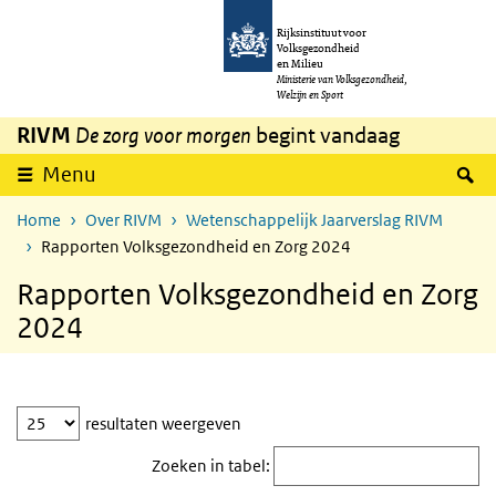
Overslaan en naar de inhoud gaan
Direct naar de hoofdnavigatie
Rijksinstituut voor
Volksgezondheid
en Milieu
Ministerie van Volksgezondheid,
Welzijn en Sport
RIVM
De zorg voor morgen
begint vandaag
Z
Menu
Home
Over RIVM
Wetenschappelijk Jaarverslag RIVM
Rapporten Volksgezondheid en Zorg 2024
Rapporten Volksgezondheid en Zorg
2024
tabel
resultaten weergeven
Zoeken in tabel: