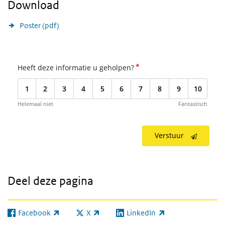
Download
Poster (pdf)
*
Heeft deze informatie u geholpen?
1
2
3
4
5
6
7
8
9
10
Helemaal niet
Fantastisch
Verstuur
Deel deze pagina
Facebook
X
LinkedIn
(externe link)
(externe link)
(externe link)