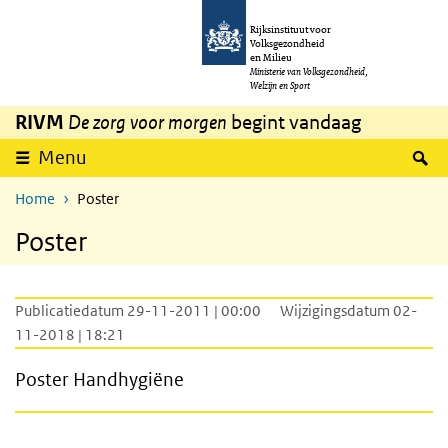
Overslaan en naar de inhoud gaan
Direct naar de hoofdnavigatie
Rijksinstituut voor
Volksgezondheid
en Milieu
Ministerie van Volksgezondheid,
Welzijn en Sport
RIVM
De zorg voor morgen
begint vandaag
Z
Menu
Home
Poster
Poster
Publicatiedatum 29-11-2011 | 00:00
Wijzigingsdatum 02-
11-2018 | 18:21
Poster Handhygiëne