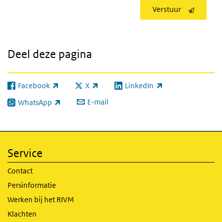
Verstuur
Deel deze pagina
Facebook
X
LinkedIn
(externe link)
(externe link)
(externe link)
E-mail
WhatsApp
(externe link)
Service
Contact
Persinformatie
Werken bij het RIVM
Klachten