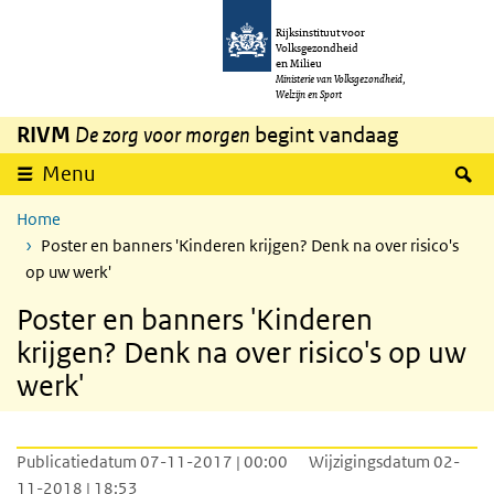
Overslaan en naar de inhoud gaan
Direct naar de hoofdnavigatie
Rijksinstituut voor
Volksgezondheid
en Milieu
Ministerie van Volksgezondheid,
Welzijn en Sport
RIVM
De zorg voor morgen
begint vandaag
Z
Menu
Home
Poster en banners 'Kinderen krijgen? Denk na over risico's
op uw werk'
Poster en banners 'Kinderen
krijgen? Denk na over risico's op uw
werk'
Publicatiedatum 07-11-2017 | 00:00
Wijzigingsdatum 02-
11-2018 | 18:53