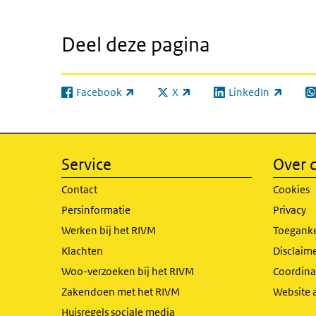
Deel deze pagina
Facebook
X
LinkedIn
(externe link)
(externe link)
(externe link)
(e
Service
Over d
Contact
Cookies
Persinformatie
Privacy
Werken bij het RIVM
Toeganke
Klachten
Disclaime
Woo-verzoeken bij het RIVM
Coordinat
Zakendoen met het RIVM
Website 
Huisregels sociale media