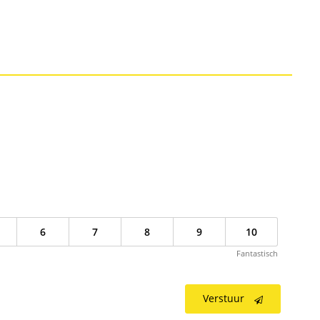
6
7
8
9
10
Fantastisch
Verstuur