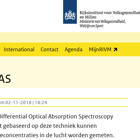
Rijksinstituut voor Volksgezondhe
en Milieu
Ministerie van Volksgezondheid,
Welzijn en Sport
(externe l
International
Contact
Agenda
MijnRIVM
OAS
um 02-11-2018 | 18:24
Differential Optical Absorption Spectroscopy
nt gebaseerd op deze techniek kunnen
econcentraties in de lucht worden gemeten.