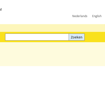
id
Nederlands
English
Zoeken
ink)
Zoeken