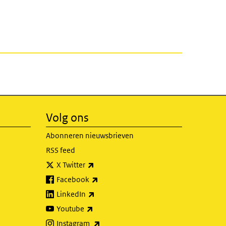
Volg ons
Abonneren nieuwsbrieven
RSS feed
(externe link)
X Twitter
(externe link)
Facebook
(externe link)
LinkedIn
(externe link)
Youtube
(externe link)
Instagram