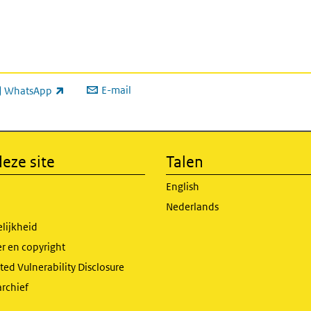
E-mail
WhatsApp
xterne link)
eze site
Talen
English
Nederlands
lijkheid
r en copyright
ed Vulnerability Disclosure
archief