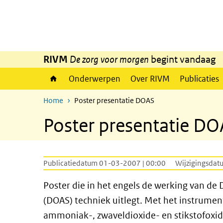
Overslaan en naar de inhoud gaan
Direct naar de hoofdnavigatie
RIVM
De zorg voor morgen
begint vandaag
Onderwerpen
Over RIVM
Publicaties
Home
Poster presentatie DOAS
Poster presentatie D
Publicatiedatum 01-03-2007 | 00:00
Wijzigingsdat
Poster die in het engels de werking van de 
(DOAS) techniek uitlegt. Met het instrume
ammoniak-, zwaveldioxide- en stikstofoxid