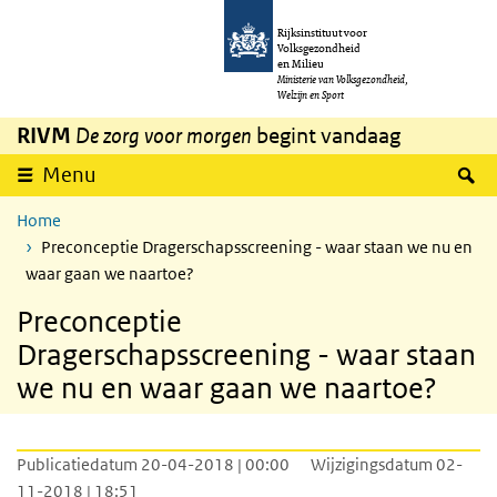
Overslaan en naar de inhoud gaan
Direct naar de hoofdnavigatie
Rijksinstituut voor
Volksgezondheid
en Milieu
Ministerie van Volksgezondheid,
Welzijn en Sport
RIVM
De zorg voor morgen
begint vandaag
Z
Menu
Home
Preconceptie Dragerschapsscreening - waar staan we nu en
waar gaan we naartoe?
Preconceptie
Dragerschapsscreening - waar staan
we nu en waar gaan we naartoe?
Publicatiedatum 20-04-2018 | 00:00
Wijzigingsdatum 02-
11-2018 | 18:51