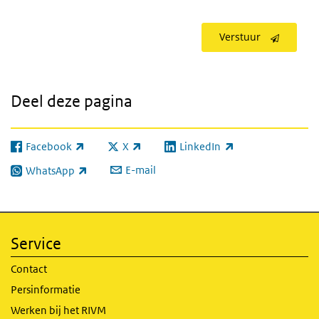
Verstuur
Deel deze pagina
Facebook
X
LinkedIn
(externe link)
(externe link)
(externe link)
E-mail
WhatsApp
(externe link)
Service
Contact
Persinformatie
Werken bij het RIVM