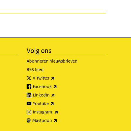
Volg ons
Abonneren nieuwsbrieven
RSS feed
(externe link)
X Twitter
(externe link)
Facebook
(externe link)
LinkedIn
(externe link)
Youtube
(externe link)
Instagram
(externe link)
Mastodon