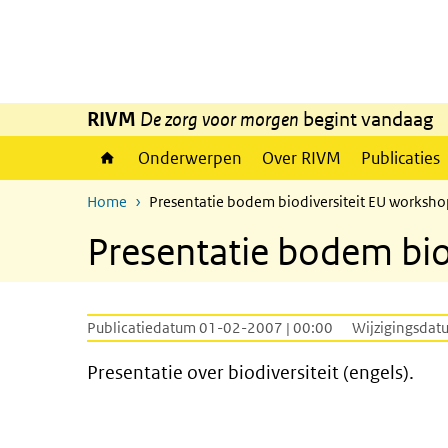
Overslaan en naar de inhoud gaan
Direct naar de hoofdnavigatie
RIVM
De zorg voor morgen
begint vandaag
Onderwerpen
Over RIVM
Publicaties
Home
Presentatie bodem biodiversiteit EU worksh
Presentatie bodem bio
Publicatiedatum 01-02-2007 | 00:00
Wijzigingsdat
Presentatie over biodiversiteit (engels).