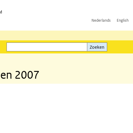
id
Nederlands
English
Zoeken
ink)
Zoeken
len 2007