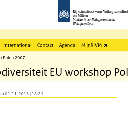
Rijksinstituut voor Volksgezondhe
en Milieu
Ministerie van Volksgezondheid,
Welzijn en Sport
(externe l
International
Contact
Agenda
MijnRIVM
op Polen 2007
diversiteit EU workshop Po
um 02-11-2018 | 18:24