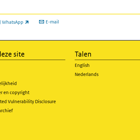
E-mail
WhatsApp
xterne link)
eze site
Talen
English
Nederlands
lijkheid
r en copyright
ed Vulnerability Disclosure
archief