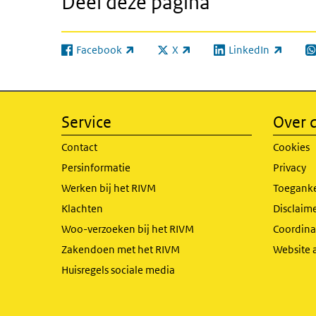
Deel deze pagina
Facebook
X
LinkedIn
(externe link)
(externe link)
(externe link)
(e
Service
Over d
Contact
Cookies
Persinformatie
Privacy
Werken bij het RIVM
Toeganke
Klachten
Disclaime
Woo-verzoeken bij het RIVM
Coordinat
Zakendoen met het RIVM
Website 
Huisregels sociale media