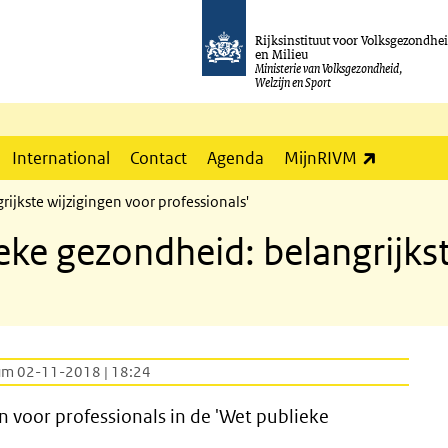
Rijksinstituut voor Volksgezondhe
en Milieu
Ministerie van Volksgezondheid,
Welzijn en Sport
(externe l
International
Contact
Agenda
MijnRIVM
ijkste wijzigingen voor professionals'
eke gezondheid: belangrijks
um 02-11-2018 | 18:24
n voor professionals in de 'Wet publieke