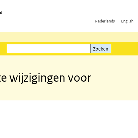
id
Nederlands
English
Zoeken
ink)
Zoeken
te wijzigingen voor