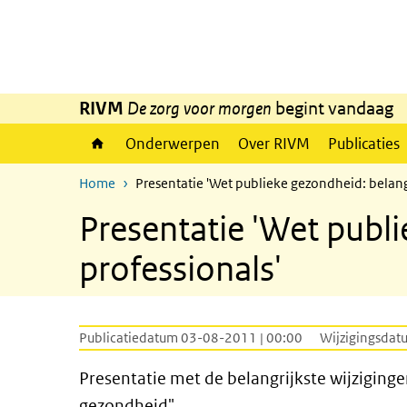
Overslaan en naar de inhoud gaan
Direct naar de hoofdnavigatie
RIVM
De zorg voor morgen
begint vandaag
Onderwerpen
Over RIVM
Publicaties
Home
Presentatie 'Wet publieke gezondheid: belangr
Presentatie 'Wet publi
professionals'
Publicatiedatum 03-08-2011 | 00:00
Wijzigingsdat
Presentatie met de belangrijkste wijziginge
gezondheid".