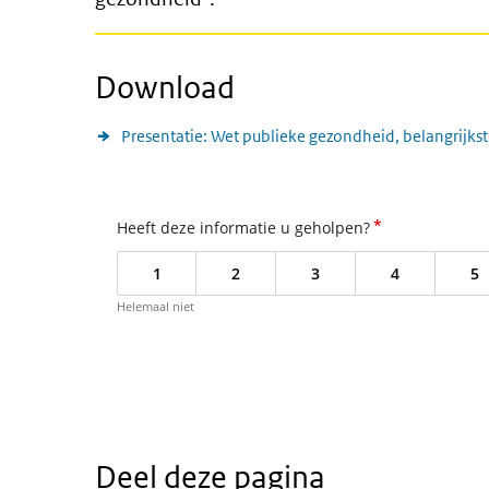
Download
Presentatie: Wet publieke gezondheid, belangrijkst
*
Heeft deze informatie u geholpen?
1
2
3
4
5
Helemaal niet
Deel deze pagina