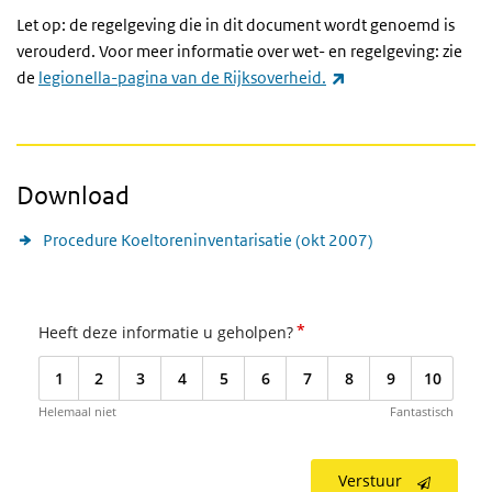
Let op: de regelgeving die in dit document wordt genoemd is
verouderd. Voor meer informatie over wet- en regelgeving: zie
(externe link)
de
legionella-pagina van de Rijksoverheid.
Download
Procedure Koeltoreninventarisatie (okt 2007)
*
Heeft deze informatie u geholpen?
1
2
3
4
5
6
7
8
9
10
Helemaal niet
Fantastisch
Verstuur