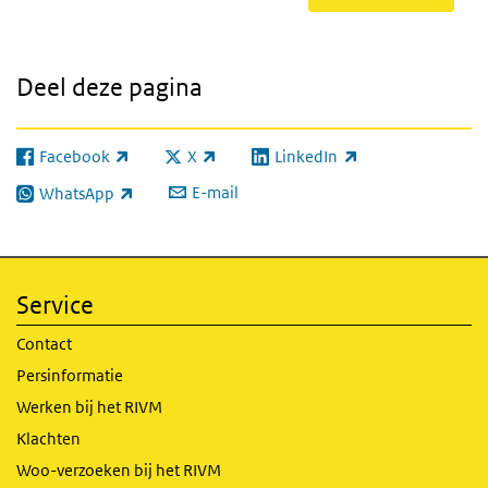
Deel deze pagina
Facebook
X
LinkedIn
(externe link)
(externe link)
(externe link)
E-mail
WhatsApp
(externe link)
Service
Contact
Persinformatie
Werken bij het RIVM
Klachten
Woo-verzoeken bij het RIVM