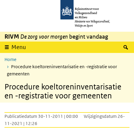
Overslaan en naar de inhoud gaan
Direct naar de hoofdnavigatie
Rijksinstituut voor
Volksgezondheid
en Milieu
Ministerie van Volksgezondheid,
Welzijn en Sport
RIVM
De zorg voor morgen
begint vandaag
Z
Menu
Home
Procedure koeltoreninventarisatie en -registratie voor
gemeenten
Procedure koeltoreninventarisatie
en -registratie voor gemeenten
Publicatiedatum 30-11-2011 | 00:00
Wijzigingsdatum 26-
11-2021 | 12:26