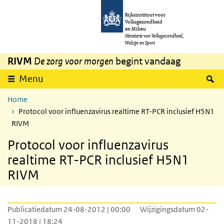
Overslaan en naar de inhoud gaan
Direct naar de hoofdnavigatie
Rijksinstituut voor
Volksgezondheid
en Milieu
Ministerie van Volksgezondheid,
Welzijn en Sport
RIVM
De zorg voor morgen
begint vandaag
Z
Menu
Home
Protocol voor influenzavirus realtime RT-PCR inclusief H5N1
RIVM
Protocol voor influenzavirus
realtime RT-PCR inclusief H5N1
RIVM
Publicatiedatum 24-08-2012 | 00:00
Wijzigingsdatum 02-
11-2018 | 18:24