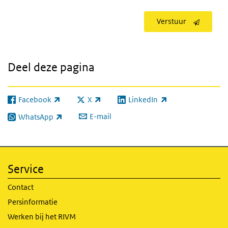
Verstuur
Deel deze pagina
Facebook
X
LinkedIn
(externe link)
(externe link)
(externe link)
E-mail
WhatsApp
(externe link)
Service
Contact
Persinformatie
Werken bij het RIVM