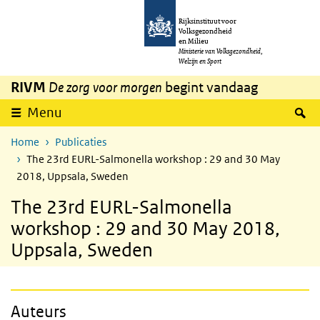
Overslaan en naar de inhoud gaan
Direct naar de hoofdnavigatie
Rijksinstituut voor
Volksgezondheid
en Milieu
Ministerie van Volksgezondheid,
Welzijn en Sport
RIVM
De zorg voor morgen
begint vandaag
Z
Menu
Home
Publicaties
The 23rd EURL-Salmonella workshop : 29 and 30 May
2018, Uppsala, Sweden
The 23rd EURL-Salmonella
workshop : 29 and 30 May 2018,
Uppsala, Sweden
Auteurs