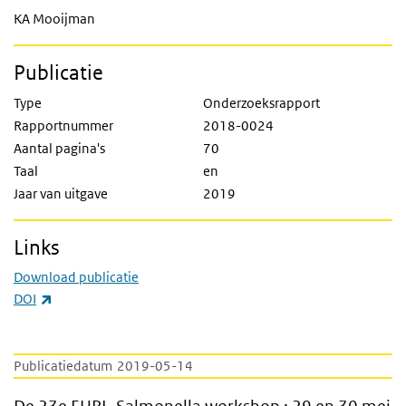
KA Mooijman
Publicatie
Type
Onderzoeksrapport
Rapportnummer
2018-0024
Aantal pagina's
70
Taal
en
Jaar van uitgave
2019
Links
Download publicatie
(externe link)
DOI
Publicatiedatum
2019-05-14
De 23e EURL-Salmonella workshop : 29 en