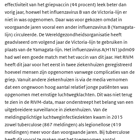
effectiviteit van het griepvaccin (44 procent) leek beter dan
vorig jaar, hoewel het influenzavirus B van de Victoria-lijn er
niet in was opgenomen. Daar was voor gekozen omdat in
voorgaande jaren vooral een ander influenzavirus B (Yamagata-
lijn) circuleerde. De Wereldgezondheidsorganisatie heeft
geadviseerd om volgend jaar de Victoria-lijn te gebruiken in
plaats van de Yamagata-lijn. Het influenzavirus A(H1N1)pdm09
had wel een goede match met het vaccin van dit jaar. Het RIVM
heeft dit jaar voor het eerst in twee ziekenhuizen geregistreerd
hoeveel mensen zijn opgenomen vanwege complicaties van de
griep. Vanuit andere ziekenhuizen is via de media vernomen
dat een ongewoon hoog aantal relatief jonge patiënten was
opgenomen met ernstige luchtwegklachten. Dit was niet terug
te zien in de RIVM-data, maar onderstreept het belang van een
uitgebreidere surveillance in ziekenhuizen. Van de
meldingsplichtige luchtweginfectieziekten kwam in 2015
zowel tuberculose (867 meldingen) als legionellose (419
meldingen) meer voor dan voorgaande jaren. Bij tuberculose
heeft dit vooral te maken met het toegenomen aantal