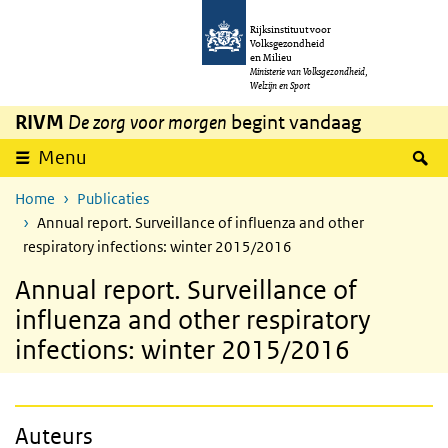
Overslaan en naar de inhoud gaan
Direct naar de hoofdnavigatie
Rijksinstituut voor
Volksgezondheid
en Milieu
Ministerie van Volksgezondheid,
Welzijn en Sport
RIVM
De zorg voor morgen
begint vandaag
Z
Menu
Home
Publicaties
Annual report. Surveillance of influenza and other
respiratory infections: winter 2015/2016
Annual report. Surveillance of
influenza and other respiratory
infections: winter 2015/2016
Auteurs