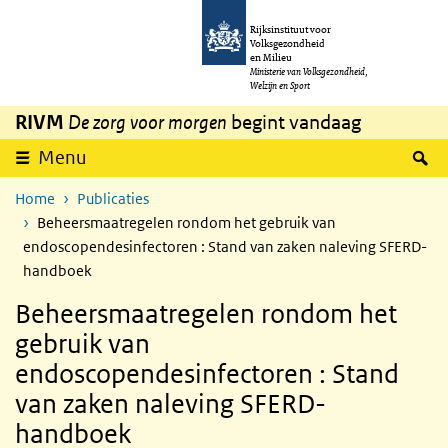
Overslaan en naar de inhoud gaan
Direct naar de hoofdnavigatie
Rijksinstituut voor
Volksgezondheid
en Milieu
Ministerie van Volksgezondheid,
Welzijn en Sport
RIVM
De zorg voor morgen
begint vandaag
Z
Menu
Home
Publicaties
Beheersmaatregelen rondom het gebruik van
endoscopendesinfectoren : Stand van zaken naleving SFERD-
handboek
Beheersmaatregelen rondom het
gebruik van
endoscopendesinfectoren : Stand
van zaken naleving SFERD-
handboek