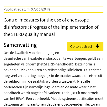
Publicatiedatum
07/06/2018
Control measures for the use of endoscope 
Control measures for the use of endoscope
disinfectors : Progress of the implementation of
the SFERD quality manual
Samenvatting
Go to abstract
Om de kwaliteit van de reiniging en
desinfectie van flexibele endoscopen te waarborgen, geldt een
zogeheten veldnorm (het SFERD-handboek). Deze norm is
bekend bij ziekenhuizen en zelfstandige klinieken. Er is echter
nog veel verbetering mogelijk in de manier waarop de eisen uit
de veldnorm in de praktijk worden uitgewerkt. Niet alle
onderdelen zijn namelijk ingevoerd en de mate waarin het
handboek wordt nageleefd, varieert. Dit blijkt uit onderzoek
van het RIVM. Een voorbeeld. Met de systeemspecificaties moet
de zorginstelling aantonen dat de endoscopendesinfector en