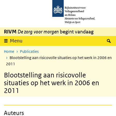
Overslaan en naar de inhoud gaan
Direct naar de hoofdnavigatie
Rijksinstituut voor
Volksgezondheid
en Milieu
Ministerie van Volksgezondheid,
Welzijn en Sport
RIVM
De zorg voor morgen
begint vandaag
Z
Menu
Home
Publicaties
Blootstelling aan risicovolle situaties op het werk in 2006 en
2011
Blootstelling aan risicovolle
situaties op het werk in 2006 en
2011
Auteurs