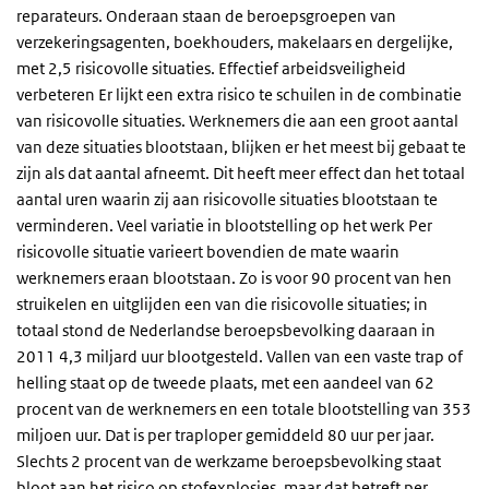
reparateurs. Onderaan staan de beroepsgroepen van
verzekeringsagenten, boekhouders, makelaars en dergelijke,
met 2,5 risicovolle situaties. Effectief arbeidsveiligheid
verbeteren Er lijkt een extra risico te schuilen in de combinatie
van risicovolle situaties. Werknemers die aan een groot aantal
van deze situaties blootstaan, blijken er het meest bij gebaat te
zijn als dat aantal afneemt. Dit heeft meer effect dan het totaal
aantal uren waarin zij aan risicovolle situaties blootstaan te
verminderen. Veel variatie in blootstelling op het werk Per
risicovolle situatie varieert bovendien de mate waarin
werknemers eraan blootstaan. Zo is voor 90 procent van hen
struikelen en uitglijden een van die risicovolle situaties; in
totaal stond de Nederlandse beroepsbevolking daaraan in
2011 4,3 miljard uur blootgesteld. Vallen van een vaste trap of
helling staat op de tweede plaats, met een aandeel van 62
procent van de werknemers en een totale blootstelling van 353
miljoen uur. Dat is per traploper gemiddeld 80 uur per jaar.
Slechts 2 procent van de werkzame beroepsbevolking staat
bloot aan het risico op stofexplosies, maar dat betreft per