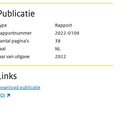
Publicatie
ype
Rapport
apportnummer
2022-0109
antal pagina's
38
aal
NL
aar van uitgave
2022
Links
ownload publicatie
(externe link)
OI