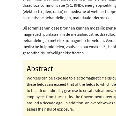
draadloze communicatie (5G, RFID), energieopwekking 
(elektrisch rijden, radar) en medische of wetenschap
cosmetische behandelingen, materiaalonderzoek).
Bij sommige van deze bronnen kunnen mogelijk grensw
magnetisch pulslassen in de metaalindustrie, draadlo
behandelingen met elektromagnetische velden. Verder
medische hulpmiddelen, zoals een pacemaker. Zij hebb
gezondheids- of veiligheidseffecten.
Abstract
Workers can be exposed to electromagnetic fields du
these fields can exceed that of the fields to which 
to health or indirectly give rise to unsafe situations, s
employees from these risks, the Government drew up
around a decade ago. In addition, an overview was c
assess the risks of exposure.