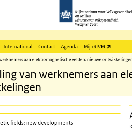
Rijksinstituut voor Volksgezondhe
en Milieu
Ministerie van Volksgezondheid,
Welzijn en Sport
(externe l
International
Contact
Agenda
MijnRIVM
 werknemers aan elektromagnetische velden: nieuwe ontwikkelinge
lling van werknemers aan e
kkelingen
o electromagnetic fields: new devel
etic fields: new developments
R