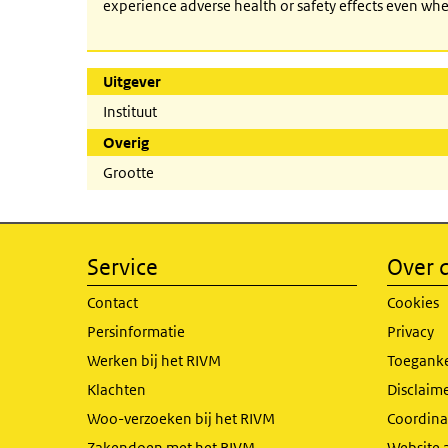
experience adverse health or safety effects even whe
Uitgever
Instituut
Overig
Grootte
Service
Over d
Contact
Cookies
Persinformatie
Privacy
Werken bij het RIVM
Toeganke
Klachten
Disclaime
Woo-verzoeken bij het RIVM
Coordinat
Zakendoen met het RIVM
Website 