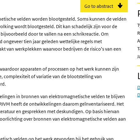
Go to abstract
etische velden worden blootgesteld. Soms kunnen de velden
T
lking wordt blootgesteld. Dit kan schadelijk zijn voor de
R
 bijvoorbeeld door te vallen na een schrikreactie. Om
A
ongeveer tien jaar geleden wettelijke regels met
T
kt van werkplekken waarvoor bedrijven de risico’s van een
J
 waardoor apparaten of processen op het werk kunnen zijn
, complexiteit of variatie van de blootstelling van
rd.
D
D
elingen in bronnen van elektromagnetische velden te blijven
RIVM heeft de ontwikkelingen daarom geïnventariseerd. Het
iteratuur en gesprekken met deskundigen. Op basis hiervan
voorlichting over bronnen van elektromagnetische velden aan
etisch velden op het werk gevonden bij het gebruik van