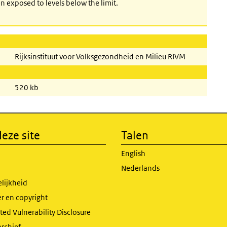
n exposed to levels below the limit.
Rijksinstituut voor Volksgezondheid en Milieu RIVM
520 kb
eze site
Talen
English
Nederlands
lijkheid
r en copyright
ed Vulnerability Disclosure
archief