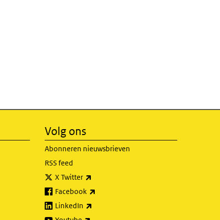
Volg ons
Abonneren nieuwsbrieven
RSS feed
(externe link)
X Twitter
(externe link)
Facebook
(externe link)
LinkedIn
(externe link)
Youtube