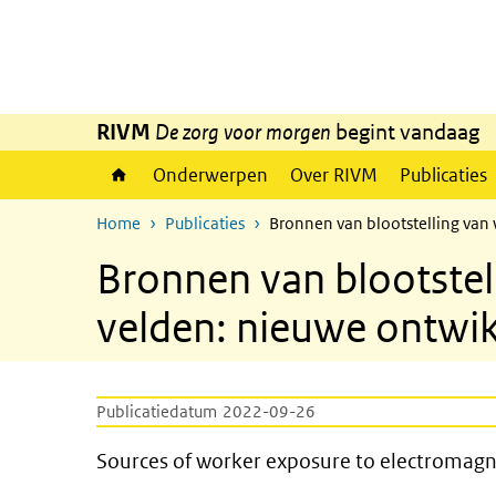
Overslaan en naar de inhoud gaan
Direct naar de hoofdnavigatie
RIVM
De zorg voor morgen
begint vandaag
Onderwerpen
Over RIVM
Publicaties
Home
Publicaties
Bronnen van blootstelling van
Bronnen van blootste
velden: nieuwe ontwi
Publicatiedatum
2022-09-26
Sources of worker exposure t
Sources of worker exposure to electromagn