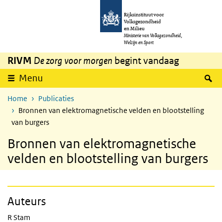
Overslaan en naar de inhoud gaan
Direct naar de hoofdnavigatie
Rijksinstituut voor
Volksgezondheid
en Milieu
Ministerie van Volksgezondheid,
Welzijn en Sport
RIVM
De zorg voor morgen
begint vandaag
Z
Menu
Home
Publicaties
Bronnen van elektromagnetische velden en blootstelling
van burgers
Bronnen van elektromagnetische
velden en blootstelling van burgers
Auteurs
R Stam