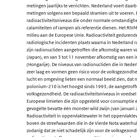
metingen jaarlijks te verrichten. Nederland voert daar
metingen volgens een bepaald stramien uit te voeren.
radioactiviteitsniveaus die onder normale omstandigh
calamiteiten of rampen als referentie dienen. Het RIVM
milieu aan de Europese Unie. Radioactiviteit geduren
radiologische incidenten plaats waarna in Nederland r
zijn radionucliden aangetroffen die afkomstig waren va
(Japan), en van 3 tot 11 november afkomstig van een i
(Hongarije). De niveaus van radionucliden die in Nede
zeer laag en vormen geen risico voor de volksgezondhei
lucht en omgeving lieten een normaal beeld zien, dat n
polonium-210 is het hoogst sinds 1993, de aangetroffen
volksgezondheid. De radioactiviteitsniveaus in voedsel
Europese limieten die zijn opgesteld voor consumptie 
gevogelte bevatte één monster wild zwijn (van januari
Radioactiviteit in oppervlaktewater In het oppervlaktew
boven de streefwaarden die in de Vierde Nota waterhui
zodanig dat ze niet schadelijk zijn voor de volksgezon