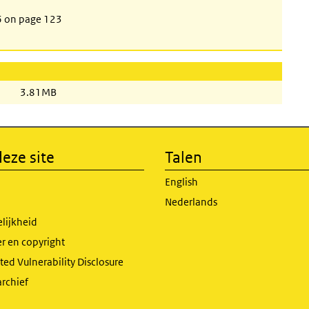
26 on page 123
3.81MB
eze site
Talen
English
Nederlands
lijkheid
r en copyright
ed Vulnerability Disclosure
archief