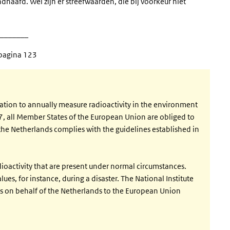
haafd. Wel zijn er streefwaarden, die bij voorkeur niet
_______
 pagina 123
gation to annually measure radioactivity in the environment
7, all Member States of the European Union are obliged to
he Netherlands complies with the guidelines established in
oactivity that are present under normal circumstances.
es, for instance, during a disaster. The National Institute
ts on behalf of the Netherlands to the European Union