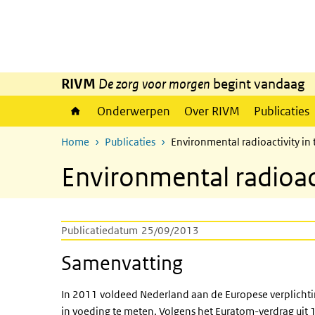
Overslaan en naar de inhoud gaan
Direct naar de hoofdnavigatie
RIVM
De zorg voor morgen
begint vandaag
Onderwerpen
Over RIVM
Publicaties
Home
Publicaties
Environmental radioactivity in 
Environmental radioact
Publicatiedatum
25/09/2013
Samenvatting
In 2011 voldeed Nederland aan de Europese verplichting
in voeding te meten. Volgens het Euratom-verdrag uit 1