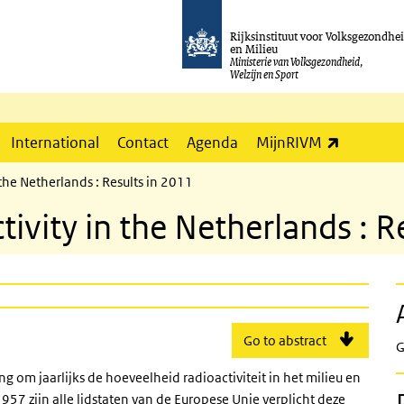
Rijksinstituut voor Volksgezondhe
en Milieu
Ministerie van Volksgezondheid,
Welzijn en Sport
(externe l
International
Contact
Agenda
MijnRIVM
the Netherlands : Results in 2011
ivity in the Netherlands : R
Go to abstract
G
 om jaarlijks de hoeveelheid radioactiviteit in het milieu en
957 zijn alle lidstaten van de Europese Unie verplicht deze