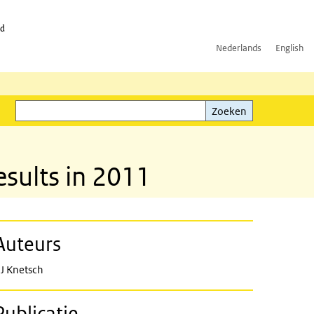
id
Nederlands
English
Zoeken
ink)
Zoeken
esults in 2011
Auteurs
J Knetsch
Publicatie