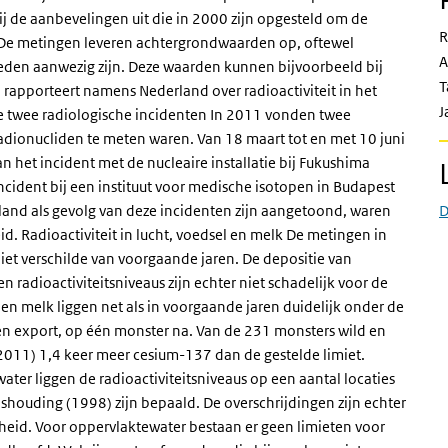
bij de aanbevelingen uit die in 2000 zijn opgesteld om de
R
 De metingen leveren achtergrondwaarden op, oftewel
A
eden aanwezig zijn. Deze waarden kunnen bijvoorbeeld bij
T
 rapporteert namens Nederland over radioactiviteit in het
J
de twee radiologische incidenten In 2011 vonden twee
adionucliden te meten waren. Van 18 maart tot en met 10 juni
n het incident met de nucleaire installatie bij Fukushima
ncident bij een instituut voor medische isotopen in Budapest
rland als gevolg van deze incidenten zijn aangetoond, waren
D
d. Radioactiviteit in lucht, voedsel en melk De metingen in
iet verschilde van voorgaande jaren. De depositie van
 radioactiviteitsniveaus zijn echter niet schadelijk voor de
 en melk liggen net als in voorgaande jaren duidelijk onder de
en export, op één monster na. Van de 231 monsters wild en
 2011) 1,4 keer meer cesium-137 dan de gestelde limiet.
ater liggen de radioactiviteitsniveaus op een aantal locaties
shouding (1998) zijn bepaald. De overschrijdingen zijn echter
dheid. Voor oppervlaktewater bestaan er geen limieten voor