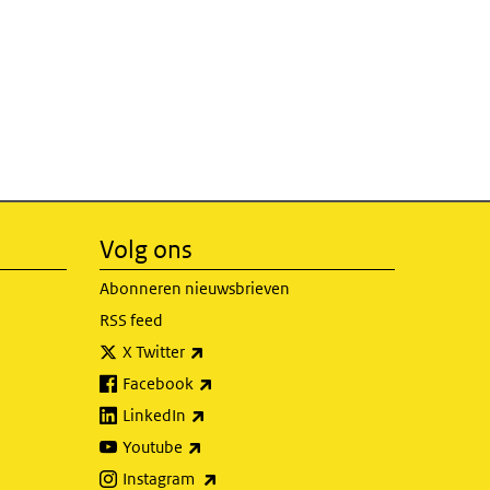
Volg ons
Abonneren nieuwsbrieven
RSS feed
(externe link)
X Twitter
(externe link)
Facebook
(externe link)
LinkedIn
(externe link)
Youtube
(externe link)
Instagram