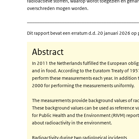
radioactieve stoffen, waarop wordt toegezien en gehand
overschreden mogen worden.
_____________________________________________
Dit rapport bevat een erratum d.d. 20 januari 2026 op
Abstract
In 2011 the Netherlands fulfilled the European obli
and in food. According to the Euratom Treaty of 195
perform these measurements each year. In addition t
2000 for performing the measurements uniformly.
The measurements provide background values of radi
These background values can be used as reference valu
for Public Health and the Environment (RIVM) repor
about radioactivity in the environment.
Radioactivity during two radiological incidents