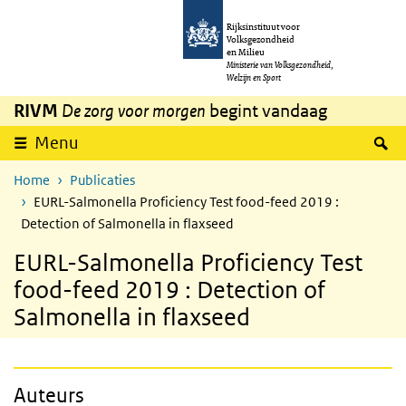
Overslaan en naar de inhoud gaan
Direct naar de hoofdnavigatie
Rijksinstituut voor
Volksgezondheid
en Milieu
Ministerie van Volksgezondheid,
Welzijn en Sport
RIVM
De zorg voor morgen
begint vandaag
Z
Menu
Home
Publicaties
EURL-Salmonella Proficiency Test food-feed 2019 :
Detection of Salmonella in flaxseed
EURL-Salmonella Proficiency Test
food-feed 2019 : Detection of
Salmonella in flaxseed
Auteurs