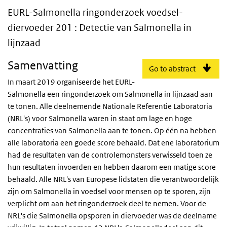
EURL-Salmonella ringonderzoek voedsel-die
EURL-Salmonella ringonderzoek voedsel-
diervoeder 201 : Detectie van Salmonella in
lijnzaad
Samenvatting
Go to abstract
In maart 2019 organiseerde het EURL-
Salmonella een ringonderzoek om Salmonella in lijnzaad aan
te tonen. Alle deelnemende Nationale Referentie Laboratoria
(NRL's) voor Salmonella waren in staat om lage en hoge
concentraties van Salmonella aan te tonen. Op één na hebben
alle laboratoria een goede score behaald. Dat ene laboratorium
had de resultaten van de controlemonsters verwisseld toen ze
hun resultaten invoerden en hebben daarom een matige score
behaald. Alle NRL's van Europese lidstaten die verantwoordelijk
zijn om Salmonella in voedsel voor mensen op te sporen, zijn
verplicht om aan het ringonderzoek deel te nemen. Voor de
NRL's die Salmonella opsporen in diervoeder was de deelname