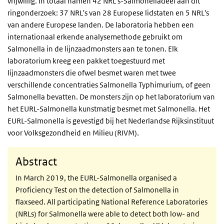
vrijwillig. In totaal namen 42 NRL's-Salmonelladeel aan dit
ringonderzoek: 37 NRL's van 28 Europese lidstaten en 5 NRL's
van andere Europese landen. De laboratoria hebben een
internationaal erkende analysemethode gebruikt om
Salmonella in de lijnzaadmonsters aan te tonen. Elk
laboratorium kreeg een pakket toegestuurd met
lijnzaadmonsters die ofwel besmet waren met twee
verschillende concentraties Salmonella Typhimurium, of geen
Salmonella bevatten. De monsters zijn op het laboratorium van
het EURL-Salmonella kunstmatig besmet met Salmonella. Het
EURL-Salmonella is gevestigd bij het Nederlandse Rijksinstituut
voor Volksgezondheid en Milieu (RIVM).
Abstract
In March 2019, the EURL-Salmonella organised a
Proficiency Test on the detection of Salmonella in
flaxseed. All participating National Reference Laboratories
(NRLs) for Salmonella were able to detect both low- and