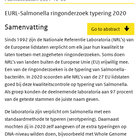
EURL-Salmonella ringonderzoek typering 
EURL-Salmonella ringonderzoek typering 2020
Samenvatting
Go to abstract
Sinds 1992 zijn de Nationale Referentie Laboratoria (NRL’s) van
de Europese lidstaten verplicht om elk jaar hun kwaliteit te
laten toetsen met zogeheten ringonderzoeken. Soms doen
NRL’s van landen buiten de Europese Unie (EU) vrijwillig mee.
Een van de ringonderzoeken is de typering van Salmonella-
bacteriën. In 2020 scoorden alle NRL’s van de 27 EU lidstaten
goed bij deze kwaliteitscontrole op typering van Salmonella.
Als groep konden de deelnemende laboratoria aan 97 procent
van de geteste stammen de juiste naam geven.
De laboratoria zijn verplicht om Salmonella met een
standaardmethode te typeren (serotypering). Daarnaast
mochten zij in 2020 zelf aangeven of ze extra typeringen op
DNA-niveau wilden doen, bijvoorbeeld met Whole Genome