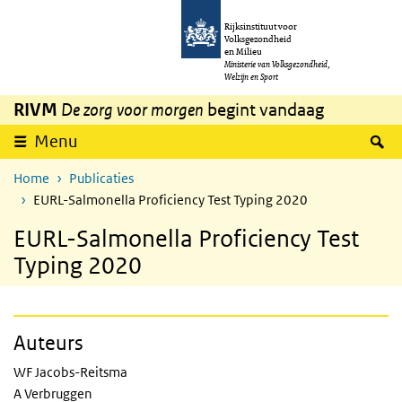
Overslaan en naar de inhoud gaan
Direct naar de hoofdnavigatie
Rijksinstituut voor
Volksgezondheid
en Milieu
Ministerie van Volksgezondheid,
Welzijn en Sport
RIVM
De zorg voor morgen
begint vandaag
Z
Menu
Home
Publicaties
EURL-Salmonella Proficiency Test Typing 2020
EURL-Salmonella Proficiency Test
Typing 2020
Auteurs
WF Jacobs-Reitsma
A Verbruggen