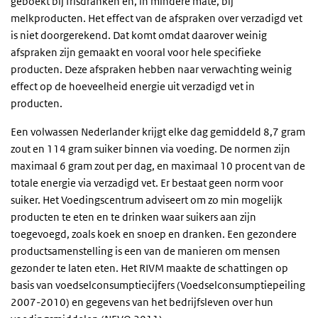
geboekt bij frisdranken en, in mindere mate, bij
melkproducten. Het effect van de afspraken over verzadigd vet
is niet doorgerekend. Dat komt omdat daarover weinig
afspraken zijn gemaakt en vooral voor hele specifieke
producten. Deze afspraken hebben naar verwachting weinig
effect op de hoeveelheid energie uit verzadigd vet in
producten.
Een volwassen Nederlander krijgt elke dag gemiddeld 8,7 gram
zout en 114 gram suiker binnen via voeding. De normen zijn
maximaal 6 gram zout per dag, en maximaal 10 procent van de
totale energie via verzadigd vet. Er bestaat geen norm voor
suiker. Het Voedingscentrum adviseert om zo min mogelijk
producten te eten en te drinken waar suikers aan zijn
toegevoegd, zoals koek en snoep en dranken. Een gezondere
productsamenstelling is een van de manieren om mensen
gezonder te laten eten. Het RIVM maakte de schattingen op
basis van voedselconsumptiecijfers (Voedselconsumptiepeiling
2007-2010) en gegevens van het bedrijfsleven over hun