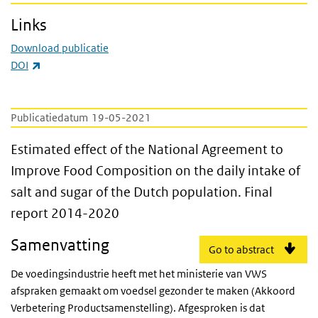
Links
Download publicatie
(externe link)
DOI
Publicatiedatum
19-05-2021
Estimated effect of the National Agreement
Estimated effect of the National Agreement to
Improve Food Composition on the daily intake of
salt and sugar of the Dutch population. Final
report 2014-2020
Samenvatting
Go to abstract
De voedingsindustrie heeft met het ministerie van VWS
afspraken gemaakt om voedsel gezonder te maken (Akkoord
Verbetering Productsamenstelling). Afgesproken is dat