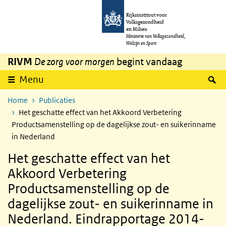
Overslaan en naar de inhoud gaan
Direct naar de hoofdnavigatie
Rijksinstituut voor
Volksgezondheid
en Milieu
Ministerie van Volksgezondheid,
Welzijn en Sport
RIVM
De zorg voor morgen
begint vandaag
Z
Menu
Home
Publicaties
Het geschatte effect van het Akkoord Verbetering
Productsamenstelling op de dagelijkse zout- en suikerinname
in Nederland
Het geschatte effect van het
Akkoord Verbetering
Productsamenstelling op de
dagelijkse zout- en suikerinname in
Nederland. Eindrapportage 2014-