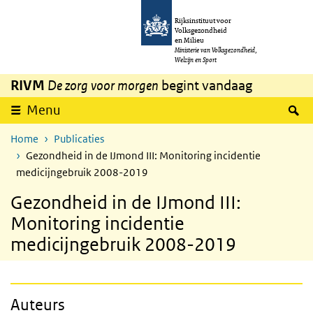
Overslaan en naar de inhoud gaan
Direct naar de hoofdnavigatie
Rijksinstituut voor
Volksgezondheid
en Milieu
Ministerie van Volksgezondheid,
Welzijn en Sport
RIVM
De zorg voor morgen
begint vandaag
Z
Menu
Home
Publicaties
Gezondheid in de IJmond III: Monitoring incidentie
medicijngebruik 2008-2019
Gezondheid in de IJmond III:
Monitoring incidentie
medicijngebruik 2008-2019
Auteurs