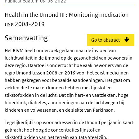
Publicatiedatum
09-06-2022
Health in the IJmond III : Monitoring medi
Health in the IJmond III : Monitoring medication
use 2008-2019
Samenvatting
Go to abstract
Het RIVM heeft onderzoek gedaan naar de invloed van
luchtkwaliteit in de IJmond op de gezondheid van bewoners in
deze regio. Daartoe is onderzocht hoe vaak bewoners van de
regio IJmond tussen 2008 en 2019 voor het eerst medicijnen
hebben gekregen voor bepaalde aandoeningen. Het gaat om
ziekten die te maken kunnen hebben met fijnstof en
stikstofoxiden in de lucht. Dat zijn hart- en vaatziekten, hoge
bloeddruk, diabetes, aandoeningen aan de luchtwegen bij
kinderen en volwassenen, en de ziekte van Parkinson.
Tegelijkertijd is op woonadressen in de IJmond per jaar in kaart
gebracht hoe hoog de concentraties fijnstof en
stikstofdioxiden van het terrein van Tata Steel zijn.