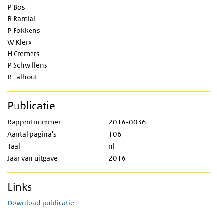
P Bos
R Ramlal
P Fokkens
W Klerx
H Cremers
P Schwillens
R Talhout
Publicatie
Rapportnummer
2016-0036
Aantal pagina's
106
Taal
nl
Jaar van uitgave
2016
Links
Download publicatie