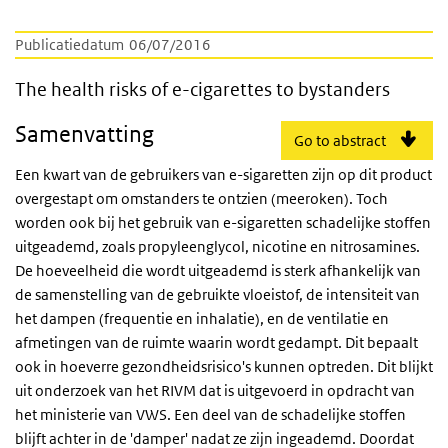
Publicatiedatum
06/07/2016
The health risks of e-cigarettes to bystande
The health risks of e-cigarettes to bystanders
Samenvatting
Go to abstract
Een kwart van de gebruikers van e-sigaretten zijn op dit product
overgestapt om omstanders te ontzien (meeroken). Toch
worden ook bij het gebruik van e-sigaretten schadelijke stoffen
uitgeademd, zoals propyleenglycol, nicotine en nitrosamines.
De hoeveelheid die wordt uitgeademd is sterk afhankelijk van
de samenstelling van de gebruikte vloeistof, de intensiteit van
het dampen (frequentie en inhalatie), en de ventilatie en
afmetingen van de ruimte waarin wordt gedampt. Dit bepaalt
ook in hoeverre gezondheidsrisico's kunnen optreden. Dit blijkt
uit onderzoek van het RIVM dat is uitgevoerd in opdracht van
het ministerie van VWS. Een deel van de schadelijke stoffen
blijft achter in de 'damper' nadat ze zijn ingeademd. Doordat