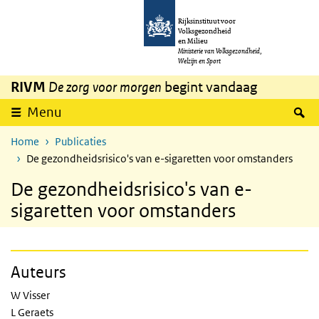
Overslaan en naar de inhoud gaan
Direct naar de hoofdnavigatie
Rijksinstituut voor
Volksgezondheid
en Milieu
Ministerie van Volksgezondheid,
Welzijn en Sport
RIVM
De zorg voor morgen
begint vandaag
Z
Menu
Home
Publicaties
De gezondheidsrisico's van e-sigaretten voor omstanders
De gezondheidsrisico's van e-
sigaretten voor omstanders
Auteurs
W Visser
L Geraets