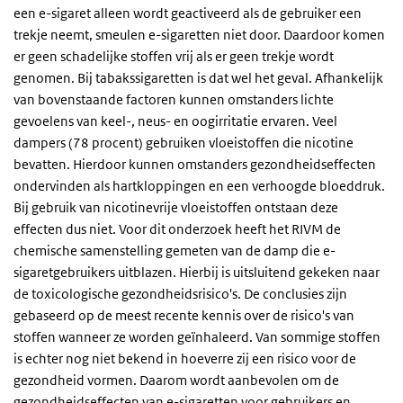
een e-sigaret alleen wordt geactiveerd als de gebruiker een
trekje neemt, smeulen e-sigaretten niet door. Daardoor komen
er geen schadelijke stoffen vrij als er geen trekje wordt
genomen. Bij tabakssigaretten is dat wel het geval. Afhankelijk
van bovenstaande factoren kunnen omstanders lichte
gevoelens van keel-, neus- en oogirritatie ervaren. Veel
dampers (78 procent) gebruiken vloeistoffen die nicotine
bevatten. Hierdoor kunnen omstanders gezondheidseffecten
ondervinden als hartkloppingen en een verhoogde bloeddruk.
Bij gebruik van nicotinevrije vloeistoffen ontstaan deze
effecten dus niet. Voor dit onderzoek heeft het RIVM de
chemische samenstelling gemeten van de damp die e-
sigaretgebruikers uitblazen. Hierbij is uitsluitend gekeken naar
de toxicologische gezondheidsrisico's. De conclusies zijn
gebaseerd op de meest recente kennis over de risico's van
stoffen wanneer ze worden geïnhaleerd. Van sommige stoffen
is echter nog niet bekend in hoeverre zij een risico voor de
gezondheid vormen. Daarom wordt aanbevolen om de
gezondheidseffecten van e-sigaretten voor gebruikers en