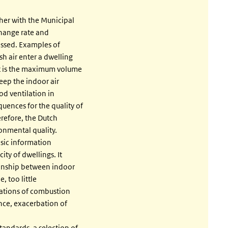
her with the Municipal
change rate and
sessed. Examples of
h air enter a dwelling
t is the maximum volume
keep the indoor air
od ventilation in
uences for the quality of
refore, the Dutch
onmental quality.
asic information
ity of dwellings. It
ionship between indoor
, too little
ations of combustion
nce, exacerbation of
tandards, a selection of