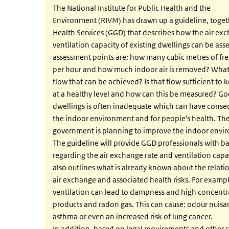
The National Institute for Public Health and the
Environment (RIVM) has drawn up a guideline, toget
Health Services (GGD) that describes how the air ex
ventilation capacity of existing dwellings can be as
assessment points are: how many cubic metres of fres
per hour and how much indoor air is removed? Wha
flow that can be achieved? Is that flow sufficient to 
at a healthy level and how can this be measured? Go
dwellings is often inadequate which can have conseq
the indoor environment and for people's health. The
government is planning to improve the indoor envir
The guideline will provide GGD professionals with b
regarding the air exchange rate and ventilation capac
also outlines what is already known about the relat
air exchange and associated health risks. For example
ventilation can lead to dampness and high concentr
products and radon gas. This can cause: odour nuisa
asthma or even an increased risk of lung cancer.
In addition, based on legal requirements and other s