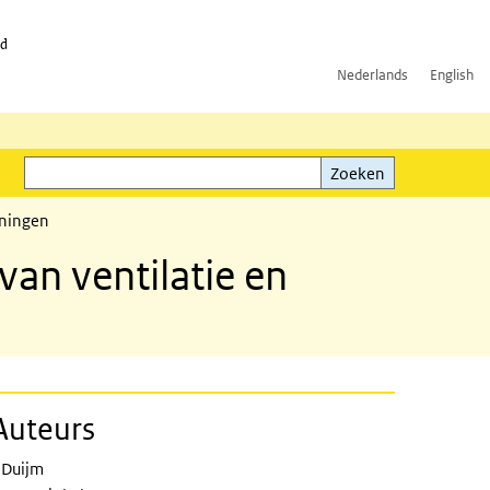
id
Nederlands
English
Zoeken
ink)
Zoeken
oningen
an ventilatie en
Auteurs
 Duijm