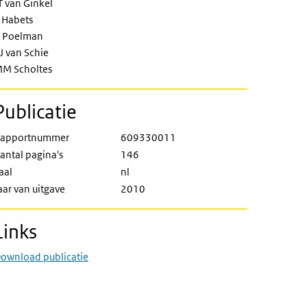
T van Ginkel
 Habets
 Poelman
J van Schie
M Scholtes
Publicatie
apportnummer
609330011
antal pagina's
146
aal
nl
aar van uitgave
2010
Links
ownload publicatie