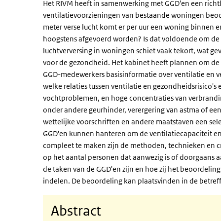
Het RIVM heeft in samenwerking met GGD'en een richtlij
ventilatievoorzieningen van bestaande woningen beo
meter verse lucht komt er per uur een woning binnen 
hoogstens afgevoerd worden? Is dat voldoende om de 
luchtverversing in woningen schiet vaak tekort, wat g
voor de gezondheid. Het kabinet heeft plannen om de kw
GGD-medewerkers basisinformatie over ventilatie en v
welke relaties tussen ventilatie en gezondheidsrisico's 
vochtproblemen, en hoge concentraties van verbrandi
onder andere geurhinder, verergering van astma of een
wettelijke voorschriften en andere maatstaven een sel
GGD'en kunnen hanteren om de ventilatiecapaciteit en
compleet te maken zijn de methoden, technieken en cr
op het aantal personen dat aanwezig is of doorgaans aa
de taken van de GGD'en zijn en hoe zij het beoordelin
indelen. De beoordeling kan plaatsvinden in de betre
Abstract