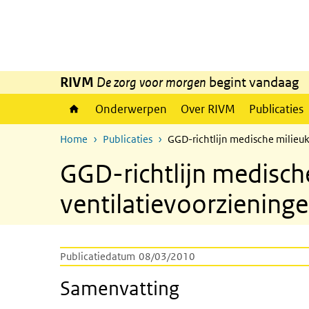
Overslaan en naar de inhoud gaan
Direct naar de hoofdnavigatie
RIVM
De zorg voor morgen
begint vandaag
Onderwerpen
Over RIVM
Publicaties
Home
Publicaties
GGD-richtlijn medische milieu
GGD-richtlijn medisch
ventilatievoorziening
Publicatiedatum
08/03/2010
Samenvatting