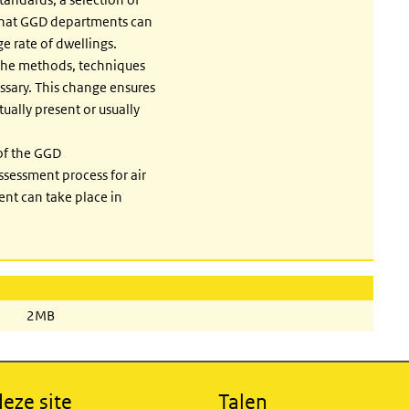
that GGD departments can
ge rate of dwellings.
 the methods, techniques
sary. This change ensures
ually present or usually
 of the GGD
sessment process for air
ent can take place in
2MB
eze site
Talen