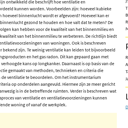
J
n ontwikkeld die beschrijft hoe ventilatie en
T
ordeeld kunnen worden. Voorbeelden zijn: hoeveel kubieke
B
en hoeveel binnenlucht wordt er afgevoerd? Hoeveel kan er
R
binnenlucht gezond te houden en hoe valt dat te meten? De
M
evolgen kan hebben voor de kwaliteit van het binnenmilieu en
aliteit van het binnenmilieu te verbeteren. De richtlijn biedt
entilatievoorzieningen van woningen. Ook is beschreven
er bekend zijn. Te weinig ventilatie kan leiden tot bijvoorbeeld
ngsproducten en het gas radon. Dit kan gepaard gaan met
R
 verhoogde kans op longkanker. Daarnaast is op basis van de
A
ectie gemaakt van methoden, technieken en criteria die
T
 de ventilatie te beoordelen. Om het instrumentarium
J
iteria op onderdelen aangevuld. Hiermee zijn ze meer gericht
nwezig is in de betreffende ruimten. Verder is beschreven wat
gsproces van ventilatie en ventilatievoorzieningen kunnen
ffende woning of vanaf de werkplek.
D