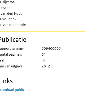
 Dijkema
 Fischer
 van den Hout
 Meijerink
E van Brederode
Publicatie
apportnummer
609400006
antal pagina's
61
aal
nl
aar van uitgave
2012
Links
ownload publicatie