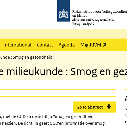
Rijksinstituut voor Volksgezondhe
en Milieu
Ministerie van Volksgezondheid,
Welzijn en Sport
(externe l
International
Contact
Agenda
MijnRIVM
ukunde : Smog en gezondheid
he milieukunde : Smog en g
Go to abstract
M
S
S, met de GGD'en de richtlijn 'Smog en gezondheid'
F
 herzien. De richtlijn geeft GGD'en informatie over smog,