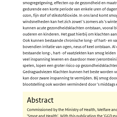
smogregelgeving, effecten op de gezondheid en maatr
gedurende een korte periode van enkele uren of dagen
ozon, fijn stof of stikstofdioxide. In ons land komt sm
windsnelheden kan het zich zowel 's zomers als 's wi
kunnen acute gezondheidsklachten ontstaan, vooral bi
ouderen en kinderen. Het gaat hierbij om klachten aa
Ook kunnen bestaande chronische long- of hart- en va
bovendien irritatie van ogen, neus of keel ontstaan. Al 
bestaande long-, hart- of vaatziekten kan smog leiden
veel inspanning leveren en daardoor meer (verontreini
spelen, lopen een groter risico op gezondheidsklachte
Gedragsadviezen Klachten kunnen het beste worden vo
kan door zware inspanning te vermijden. Bij smog doo
blootstelling ook worden verminderd door 's middags e
Abstract
Commissioned by the Ministry of Health, Welfare and
'Smog and Health'. With this publication the 'GGD g