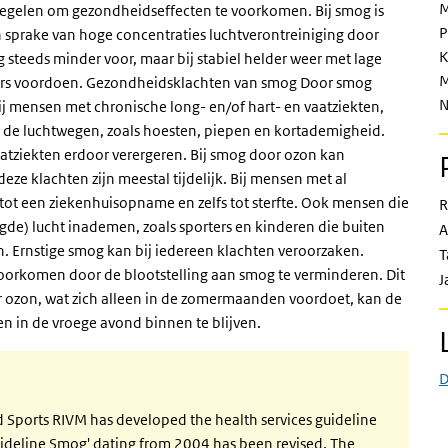
M
egelen om gezondheidseffecten te voorkomen. Bij smog is
P
 sprake van hoge concentraties luchtverontreiniging door
K
og steeds minder voor, maar bij stabiel helder weer met lage
M
nters voordoen. Gezondheidsklachten van smog Door smog
N
j mensen met chronische long- en/of hart- en vaatziekten,
n de luchtwegen, zoals hoesten, piepen en kortademigheid.
atziekten erdoor verergeren. Bij smog door ozon kan
deze klachten zijn meestal tijdelijk. Bij mensen met al
 tot een ziekenhuisopname en zelfs tot sterfte. Ook mensen die
R
gde) lucht inademen, zoals sporters en kinderen die buiten
A
n. Ernstige smog kan bij iedereen klachten veroorzaken.
T
orkomen door de blootstelling aan smog te verminderen. Dit
J
r ozon, wat zich alleen in de zomermaanden voordoet, kan de
n in de vroege avond binnen te blijven.
D
 Sports RIVM has developed the health services guideline
uideline Smog' dating from 2004 has been revised. The