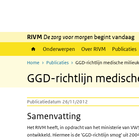
Overslaan en naar de inhoud gaan
Direct naar de hoofdnavigatie
RIVM
De zorg voor morgen
begint vandaag
Onderwerpen
Over RIVM
Publicaties
Home
Publicaties
GGD-richtlijn medische milie
GGD-richtlijn medisc
Publicatiedatum
26/11/2012
Samenvatting
Het RIVM heeft, in opdracht van het ministerie van VW
ontwikkeld. Hiermee is de 'GGD-richtlijn smog' uit 2004