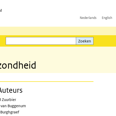
id
Nederlands
English
Zoeken
ink)
Zoeken
ezondheid
Auteurs
 Zuurbier
 van Buggenum
 Burghgraef