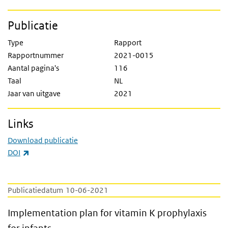
Publicatie
Type
Rapport
Rapportnummer
2021-0015
Aantal pagina's
116
Taal
NL
Jaar van uitgave
2021
Links
Download publicatie
(externe link)
DOI
Publicatiedatum
10-06-2021
Implementation plan for vitamin K prophylax
Implementation plan for vitamin K prophylaxis