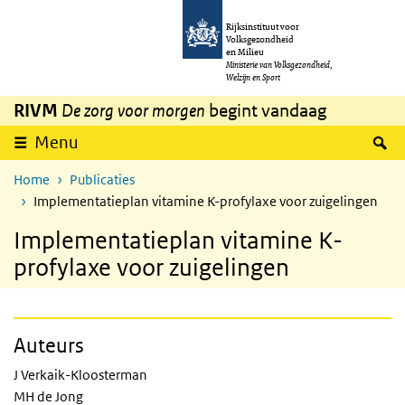
Overslaan en naar de inhoud gaan
Direct naar de hoofdnavigatie
Rijksinstituut voor
Volksgezondheid
en Milieu
Ministerie van Volksgezondheid,
Welzijn en Sport
RIVM
De zorg voor morgen
begint vandaag
Z
Menu
Home
Publicaties
Implementatieplan vitamine K-profylaxe voor zuigelingen
Implementatieplan vitamine K-
profylaxe voor zuigelingen
Auteurs
J Verkaik-Kloosterman
MH de Jong