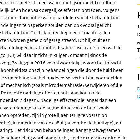
risico's met zich mee, waardoor bijvoorbeeld roodheid,
delijk of en hoe vaak dergelijke effecten optreden. Volgens
ico's vooral door onbekwaam handelen van de behandelaar.
andelingen te beperken zouden dan ook vooral gericht
T
de behandelaar. Om te kunnen bepalen of maatregelen
R
cten worden gemeld of geregistreerd. Dit blijkt uit een
A
behandelingen in schoonheidssalons risicovol zijn en wat de
T
 (IGJ) wil daar inzicht in krijgen, omdat zij sinds de
J
n zorg (Wkkgz) in 2016 verantwoordelijk is voor het toezicht
schoonheidssalons zijn behandelingen die door de huid heen
f de samenhang van het huidweefsel verbreken. Voorbeelden
 of mechanisch (zoals microdermabrasie) verwijderen of die
D
 De meeste nadelige effecten ontstaan kort na de
D
der dan 7 dagen). Nadelige effecten die langer dan een
 veranderingen in de pigmentatie van de huid, zoals
en optreden, zijn in grote lijnen terug te voeren op
tie), kenmerken van de cliënt (bijvoorbeeld huidtype), en
aring). Het risico van behandelingen hangt grofweg samen
 de behandeling wordt aangericht, en de mate van controle die