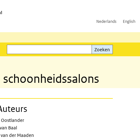
id
Nederlands
English
Zoeken
ink)
Zoeken
in schoonheidssalons
Auteurs
 Oostlander
 van Baal
 van der Maaden