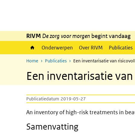
Overslaan en naar de inhoud gaan
Direct naar de hoofdnavigatie
RIVM
De zorg voor morgen
begint vandaag
Onderwerpen
Over RIVM
Publicaties
Home
Publicaties
Een inventarisatie van risicov
Een inventarisatie van
Publicatiedatum
2019-05-27
An inventory of high-risk tre
An inventory of high-risk treatments in bea
Samenvatting