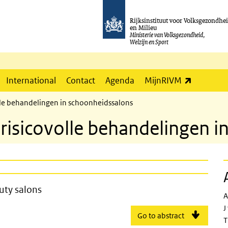
Rijksinstituut voor Volksgezondhe
en Milieu
Ministerie van Volksgezondheid,
Welzijn en Sport
(externe l
International
Contact
Agenda
MijnRIVM
olle behandelingen in schoonheidssalons
 risicovolle behandelingen 
atments in beauty salons
uty salons
A
J
Go to abstract
T