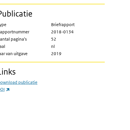
Publicatie
ype
Briefrapport
apportnummer
2018-0134
antal pagina's
52
aal
nl
aar van uitgave
2019
Links
ownload publicatie
(externe link)
OI