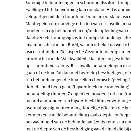
Sommige behandelingen in schoonheidssalons brengen 
zwelling of littekenvorming kan ontstaan. Het is ondui
veldpartijen uit de schoonheidsbranche ontstaan ris
Maatregelen om nadelige effecten van risicovolle beh
moeten zijn op het handelen en/of de opleiding van 
daadwerkelijk nodig zijn, is het nodig dat nadelige effe
inventarisatie van het RIVM, waarin is bekeken welke 
risico's inhouden. De Inspectie Gezondheidszorg en Jeugd
introductie van de Wet kwaliteit, klachten en geschille
op schoonheidssalons. Risicovolle behandelingen in 
gaan of de huid (al dan niet bedoeld) beschadigen, o
zijn behandelingen die huidcellen chemisch (peelings)
door de huid heen gaan (bijvoorbeeld microneedling).
behandeling (binnen 7 dagen) en houden kort aan (min
maand aanhouden zijn bijvoorbeeld littekenvorming en
overmatige pigmentvorming. Nadelige effecten die kunn
kenmerken van de behandeling (zoals diepte en frequen
bekwaamheid van de behandelaar (zoals kennis en erv
met de diepte van de beschadiging van de huid die bij