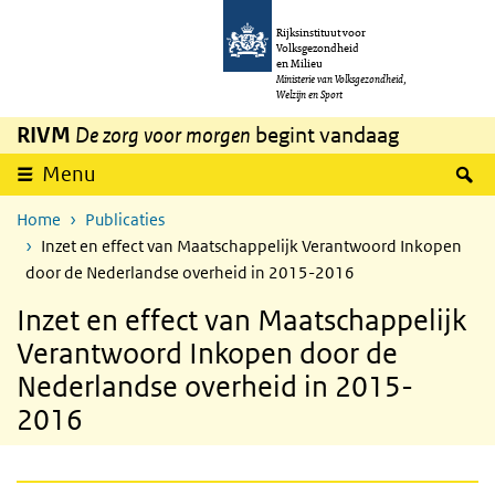
Overslaan en naar de inhoud gaan
Direct naar de hoofdnavigatie
Rijksinstituut voor
Volksgezondheid
en Milieu
Ministerie van Volksgezondheid,
Welzijn en Sport
RIVM
De zorg voor morgen
begint vandaag
Z
Menu
Home
Publicaties
Inzet en effect van Maatschappelijk Verantwoord Inkopen
door de Nederlandse overheid in 2015-2016
Inzet en effect van Maatschappelijk
Verantwoord Inkopen door de
Nederlandse overheid in 2015-
2016