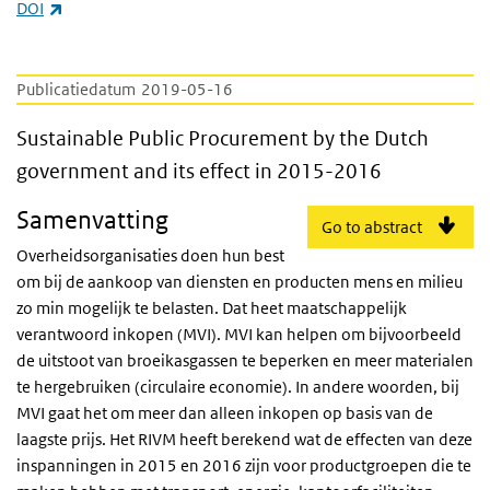
(externe link)
DOI
Publicatiedatum
2019-05-16
Sustainable Public Procurement by the Dut
Sustainable Public Procurement by the Dutch
government and its effect in 2015-2016
Samenvatting
Go to abstract
Overheidsorganisaties doen hun best
om bij de aankoop van diensten en producten mens en milieu
zo min mogelijk te belasten. Dat heet maatschappelijk
verantwoord inkopen (MVI). MVI kan helpen om bijvoorbeeld
de uitstoot van broeikasgassen te beperken en meer materialen
te hergebruiken (circulaire economie). In andere woorden, bij
MVI gaat het om meer dan alleen inkopen op basis van de
laagste prijs. Het RIVM heeft berekend wat de effecten van deze
inspanningen in 2015 en 2016 zijn voor productgroepen die te