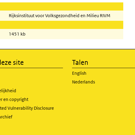
Rijksinstituut voor Volksgezondheid en Milieu RIVM
1451 kb
eze site
Talen
English
Nederlands
lijkheid
r en copyright
ed Vulnerability Disclosure
archief