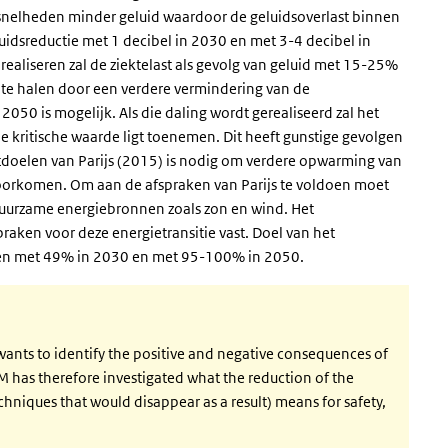
 snelheden minder geluid waardoor de geluidsoverlast binnen
idsreductie met 1 decibel in 2030 en met 3-4 decibel in
realiseren zal de ziektelast als gevolg van geluid met 15-25%
 te halen door een verdere vermindering van de
050 is mogelijk. Als die daling wordt gerealiseerd zal het
e kritische waarde ligt toenemen. Dit heeft gunstige gevolgen
aatdoelen van Parijs (2015) is nodig om verdere opwarming van
voorkomen. Om aan de afspraken van Parijs te voldoen moet
duurzame energiebronnen zoals zon en wind. Het
aken voor deze energietransitie vast. Doel van het
sen met 49% in 2030 en met 95-100% in 2050.
wants to identify the positive and negative consequences of
VM has therefore investigated what the reduction of the
chniques that would disappear as a result) means for safety,