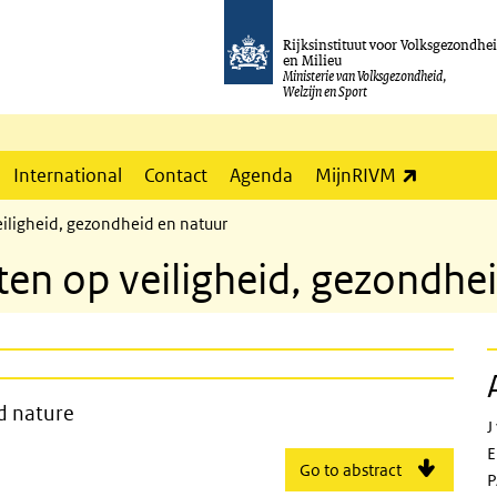
Rijksinstituut voor Volksgezondhe
en Milieu
Ministerie van Volksgezondheid,
Welzijn en Sport
(externe l
International
Contact
Agenda
MijnRIVM
iligheid, gezondheid en natuur
ten op veiligheid, gezondhe
alth, safety and nature
nd nature
J
E
Go to abstract
P