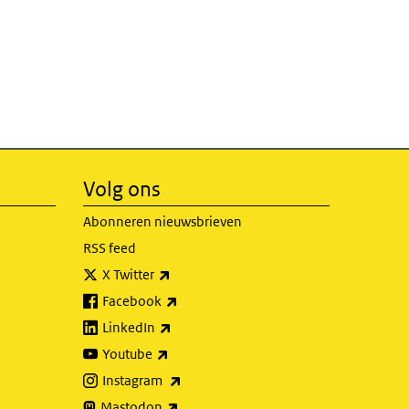
Volg ons
Abonneren nieuwsbrieven
RSS feed
(externe link)
X Twitter
(externe link)
Facebook
(externe link)
LinkedIn
(externe link)
Youtube
(externe link)
Instagram
(externe link)
Mastodon