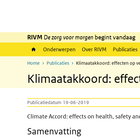
Overslaan en naar de inhoud gaan
Direct naar de hoofdnavigatie
RIVM
De zorg voor morgen
begint vandaag
Onderwerpen
Over RIVM
Publicaties
Home
Publicaties
Klimaatakkoord: effecten op ve
Klimaatakkoord: effec
Publicatiedatum
19-06-2019
Climate Accord: effects on he
Climate Accord: effects on health, safety a
Samenvatting