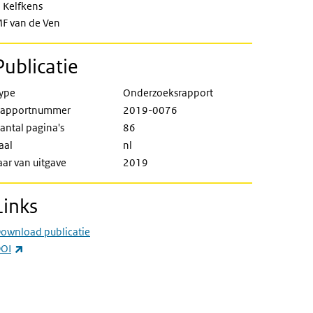
 Kelfkens
F van de Ven
Publicatie
ype
Onderzoeksrapport
apportnummer
2019-0076
antal pagina's
86
aal
nl
aar van uitgave
2019
Links
ownload publicatie
(externe link)
OI