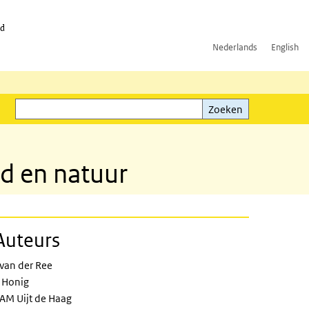
id
Nederlands
English
Zoeken
ink)
Zoeken
id en natuur
Auteurs
 van der Ree
 Honig
AM Uijt de Haag