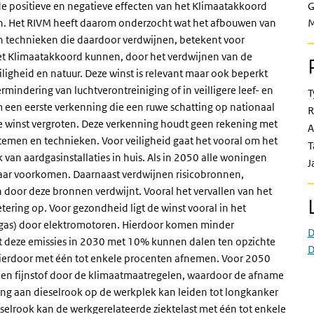
e positieve en negatieve effecten van het Klimaatakkoord
G
en. Het RIVM heeft daarom onderzocht wat het afbouwen van
M
en technieken die daardoor verdwijnen, betekent voor
het Klimaatakkoord kunnen, door het verdwijnen van de
ligheid en natuur. Deze winst is relevant maar ook beperkt
mindering van luchtverontreiniging of in veilligere leef- en
T
 een eerste verkenning die een ruwe schatting op nationaal
R
e winst vergroten. Deze verkenning houdt geen rekening met
A
emen en technieken. Voor veiligheid gaat het vooral om het
T
an aardgasinstallaties in huis. Als in 2050 alle woningen
J
 jaar voorkomen. Daarnaast verdwijnen risicobronnen,
door deze bronnen verdwijnt. Vooral het vervallen van het
tering op. Voor gezondheid ligt de winst vooral in het
 gas) door elektromotoren. Hierdoor komen minder
D
dat deze emissies in 2030 met 10% kunnen dalen ten opzichte
D
 hierdoor met één tot enkele procenten afnemen. Voor 2050
n en fijnstof door de klimaatmaatregelen, waardoor de afname
ling aan dieselrook op de werkplek kan leiden tot longkanker
elrook kan de werkgerelateerde ziektelast met één tot enkele