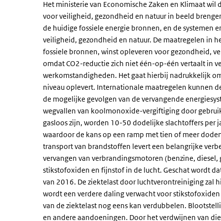
Het ministerie van Economische Zaken en Klimaat wil d
voor veiligheid, gezondheid en natuur in beeld breng
de huidige fossiele energie bronnen, en de systemen 
veiligheid, gezondheid en natuur. De maatregelen in 
fossiele bronnen, winst opleveren voor gezondheid, vei
omdat CO2-reductie zich niet één-op-één vertaalt in ver
werkomstandigheden. Het gaat hierbij nadrukkelijk om
niveau oplevert. Internationale maatregelen kunnen d
de mogelijke gevolgen van de vervangende energiesyst
wegvallen van koolmonoxide-vergiftiging door gebruik v
gasloos zijn, worden 10-50 dodelijke slachtoffers per
waardoor de kans op een ramp met tien of meer doden 
transport van brandstoffen levert een belangrijke verbe
vervangen van verbrandingsmotoren (benzine, diesel,
stikstofoxiden en fijnstof in de lucht. Geschat wordt 
van 2016. De ziektelast door luchtverontreiniging zal
wordt een verdere daling verwacht voor stikstofoxide
van de ziektelast nog eens kan verdubbelen. Blootstel
en andere aandoeningen. Door het verdwijnen van dies