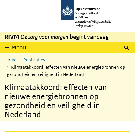
Overslaan en naar de inhoud gaan
Direct naar de hoofdnavigatie
Rijksinstituut voor
Volksgezondheid
en Milieu
Ministerie van Volksgezondheid,
Welzijn en Sport
RIVM
De zorg voor morgen
begint vandaag
Z
Menu
Home
Publicaties
Klimaatakkoord: effecten van nieuwe energiebronnen op
gezondheid en veiligheid in Nederland
Klimaatakkoord: effecten van
nieuwe energiebronnen op
gezondheid en veiligheid in
Nederland