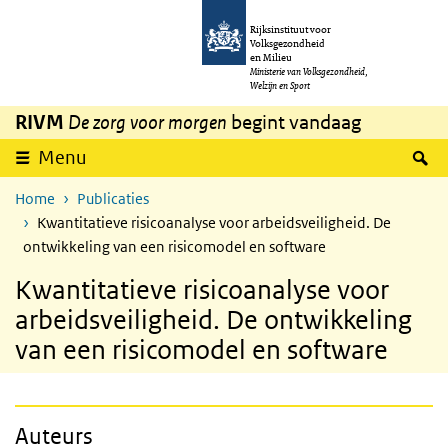
Overslaan en naar de inhoud gaan
Direct naar de hoofdnavigatie
Rijksinstituut voor
Volksgezondheid
en Milieu
Ministerie van Volksgezondheid,
Welzijn en Sport
RIVM
De zorg voor morgen
begint vandaag
Z
Menu
Home
Publicaties
Kwantitatieve risicoanalyse voor arbeidsveiligheid. De
ontwikkeling van een risicomodel en software
Kwantitatieve risicoanalyse voor
arbeidsveiligheid. De ontwikkeling
van een risicomodel en software
Auteurs