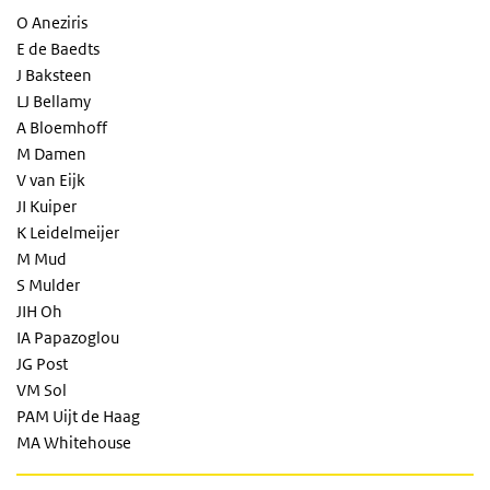
O Aneziris
E de Baedts
J Baksteen
LJ Bellamy
A Bloemhoff
M Damen
V van Eijk
JI Kuiper
K Leidelmeijer
M Mud
S Mulder
JIH Oh
IA Papazoglou
JG Post
VM Sol
PAM Uijt de Haag
MA Whitehouse