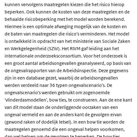
kunnen vervolgens maatregelen kiezen die het risico hierop
beperken. Ook kunnen de kosten van deze maatregelen en de
behaalde risicobeperking met het model worden berekend.
Hiermee is een optimale afweging mogelijk van de kosten en
de baten van maatregelen die risico's verminderen. Het model
is ontwikkeld in opdracht van het ministerie van Sociale Zaken
en Werkgelegenheid (SZW). Het RIVM gaf leiding aan het
internationale onderzoeksconsortium. Voor het onderzoek is
een groot aantal arbeidsongevallen geanalyseerd, op basis van
de ongevalrapporten van de Arbeidsinspectie. Deze gegevens
zijn in een database gezet, waarbij de arbeidsongevallen
werden verdeeld naar 36 typen ongevalscenario's. De
ongevalscenario's werden gebruikt om zogenoemde
'vlinderdasmodellen', bow ties, te construeren. Aan de ene kant
van dit model staan de onderliggende oorzaken van een
ongeval vermeld en aan de anders kant de gevolgen ervan
(gewond raken of dodelijk letsel). In een bow tie worden de
maatregelen genoemd die een ongeval helpen voorkomen,
dan wel helpen om de gevolgen te beperken. De bow ties