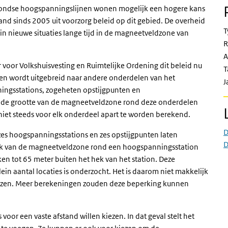
ngrondse hoogspanningslijnen wonen mogelijk een hogere kans
and sinds 2005 uit voorzorg beleid op dit gebied. De overheid
T
n nieuwe situaties lange tijd in de magneetveldzone van
R
A
r voor Volkshuisvesting en Ruimtelijke Ordening dit beleid nu
T
en wordt uitgebreid naar andere onderdelen van het
J
ningsstations, zogeheten opstijgpunten en
r de grootte van de magneetveldzone rond deze onderdelen
niet steeds voor elk onderdeel apart te worden berekend.
D
es hoogspanningsstations en zes opstijgpunten laten
D
trek van de magneetveldzone rond een hoogspanningsstation
ken tot 65 meter buiten het hek van het station. Deze
in aantal locaties is onderzocht. Het is daarom niet makkelijk
kiezen. Meer berekeningen zouden deze beperking kunnen
voor een vaste afstand willen kiezen. In dat geval stelt het