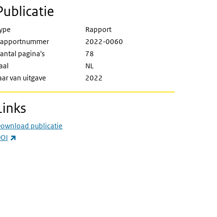
Publicatie
ype
Rapport
apportnummer
2022-0060
antal pagina's
78
aal
NL
aar van uitgave
2022
Links
ownload publicatie
(externe link)
OI