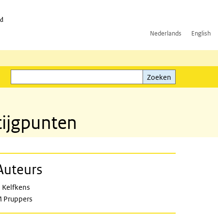
id
Nederlands
English
Zoeken
ink)
Zoeken
tijgpunten
Auteurs
wers
 Kelfkens
 Pruppers