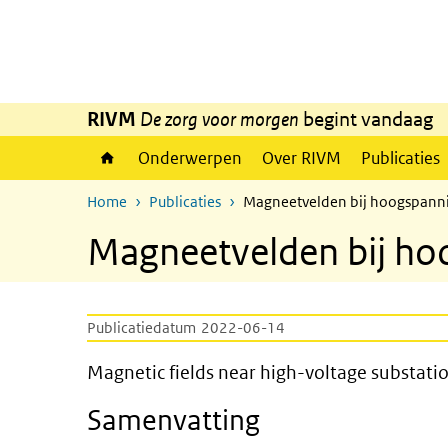
Overslaan en naar de inhoud gaan
Direct naar de hoofdnavigatie
RIVM
De zorg voor morgen
begint vandaag
Onderwerpen
Over RIVM
Publicaties
Home
Publicaties
Magneetvelden bij hoogspanni
Magneetvelden bij ho
Publicatiedatum
2022-06-14
Magnetic fields near high-vo
Magnetic fields near high-voltage substati
Samenvatting