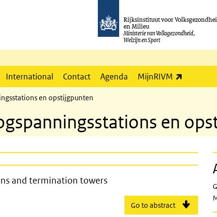
Rijksinstituut voor Volksgezondhe
en Milieu
Ministerie van Volksgezondheid,
Welzijn en Sport
(externe l
International
Contact
Agenda
MijnRIVM
ngsstations en opstijgpunten
ogspanningsstations en ops
ltage substations and termination to
ons and termination towers
G
M
Go to abstract