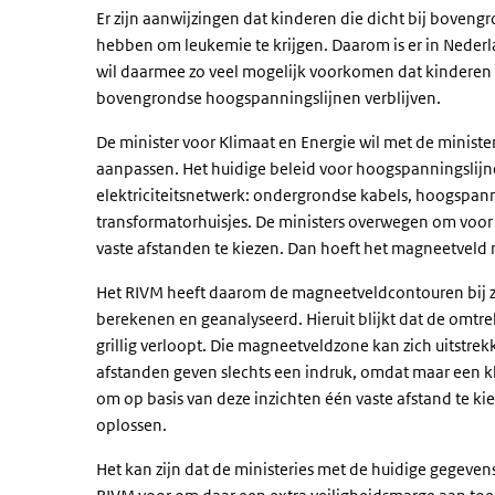
Er zijn aanwijzingen dat kinderen die dicht bij bove
hebben om leukemie te krijgen. Daarom is er in Nederl
wil daarmee zo veel mogelijk voorkomen dat kinderen i
bovengrondse hoogspanningslijnen verblijven.
De minister voor Klimaat en Energie wil met de ministe
aanpassen. Het huidige beleid voor hoogspanningslijn
elektriciteitsnetwerk: ondergrondse kabels, hoogspan
transformatorhuisjes. De ministers overwegen om voo
vaste afstanden te kiezen. Dan hoeft het magneetveld 
Het RIVM heeft daarom de magneetveldcontouren bij z
berekenen en geanalyseerd. Hieruit blijkt dat de om
grillig verloopt. Die magneetveldzone kan zich uitstrek
afstanden geven slechts een indruk, omdat maar een kle
om op basis van deze inzichten één vaste afstand te 
oplossen.
Het kan zijn dat de ministeries met de huidige gegevens 