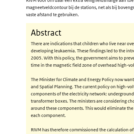
RIVM voor om daar een extra veiligheidsmarge aan toe
magneetveldcontour bij de stations, net als bij boven
vaste afstand te gebruiken.
Abstract
There are indications that children who live near ov
developing leukaemia. These findings led to the intr
2005. With this policy, the government aims to prev
time in the magnetic field zone of overhead high-vol
The Minister for Climate and Energy Policy now wants
and Spatial Planning. The current policy on high-vol
components of the electricity network: underground 
transformer boxes. The ministers are considering cho
around these components. This would eliminate the n
each component.
RIVM has therefore commissioned the calculation of 