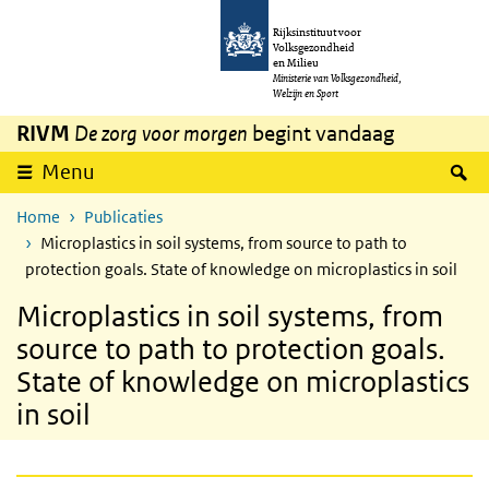
Overslaan en naar de inhoud gaan
Direct naar de hoofdnavigatie
Rijksinstituut voor
Volksgezondheid
en Milieu
Ministerie van Volksgezondheid,
Welzijn en Sport
RIVM
De zorg voor morgen
begint vandaag
Z
Menu
Home
Publicaties
Microplastics in soil systems, from source to path to
protection goals. State of knowledge on microplastics in soil
Microplastics in soil systems, from
source to path to protection goals.
State of knowledge on microplastics
in soil