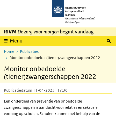
Overslaan en naar de inhoud gaan
Direct naar de hoofdnavigatie
Rijksinstituut voor
Volksgezondheid
en Milieu
Ministerie van Volksgezondheid,
Welzijn en Sport
RIVM
De zorg voor morgen
begint vandaag
Z
Menu
Home
Publicaties
Monitor onbedoelde (tiener)zwangerschappen 2022
Monitor onbedoelde
(tiener)zwangerschappen 2022
Publicatiedatum 11-04-2023 | 17:30
Een onderdeel van preventie van onbedoelde
zwangerschappen is aandacht voor relaties en seksuele
vorming op scholen. Scholen kunnen met behulp van de