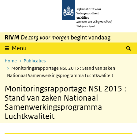
Overslaan en naar de inhoud gaan
Direct naar de hoofdnavigatie
Rijksinstituut voor
Volksgezondheid
en Milieu
Ministerie van Volksgezondheid,
Welzijn en Sport
RIVM
De zorg voor morgen
begint vandaag
Z
Menu
Home
Publicaties
Monitoringsrapportage NSL 2015 : Stand van zaken
Nationaal Samenwerkingsprogramma Luchtkwaliteit
Monitoringsrapportage NSL 2015 :
Stand van zaken Nationaal
Samenwerkingsprogramma
Luchtkwaliteit