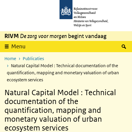
Overslaan en naar de inhoud gaan
Direct naar de hoofdnavigatie
Rijksinstituut voor
Volksgezondheid
en Milieu
Ministerie van Volksgezondheid,
Welzijn en Sport
RIVM
De zorg voor morgen
begint vandaag
Z
Menu
Home
Publicaties
Natural Capital Model : Technical documentation of the
quantification, mapping and monetary valuation of urban
ecosystem services
Natural Capital Model : Technical
documentation of the
quantification, mapping and
monetary valuation of urban
ecosystem services